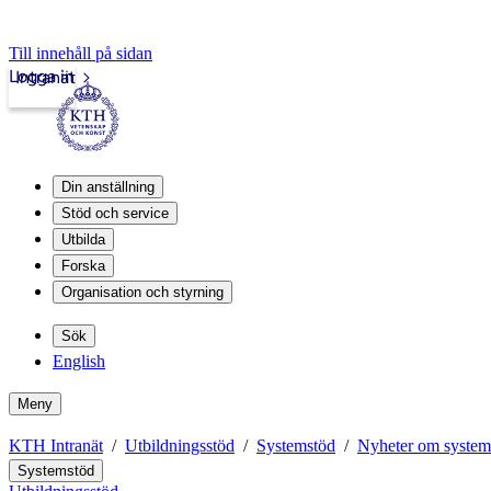
Till innehåll på sidan
Logga in
Intranät
Din anställning
Stöd och service
Utbilda
Forska
Organisation och styrning
Sök
English
Meny
KTH Intranät
Utbildningsstöd
Systemstöd
Nyheter om system
Systemstöd