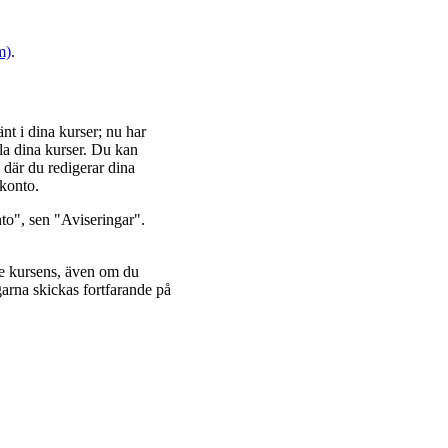
m)
.
nt i dina kurser; nu har
lla dina kurser. Du kan
 där du redigerar dina
skonto.
nto", sen "Aviseringar".
nte kursens, även om du
arna skickas fortfarande på