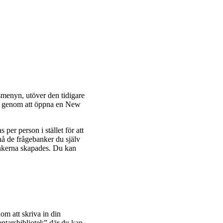
menyn, utöver den tidigare
rna genom att öppna en New
 per person i stället för att
 nå de frågebanker du själv
bankerna skapades. Du kan
m att skriva in din
ntarsbibliotek” där du kan