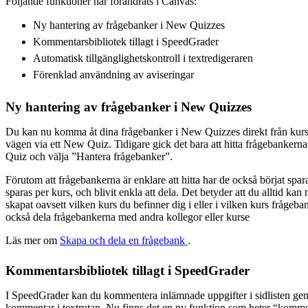
Följande funktioner har förändrats i Canvas:
Ny hantering av frågebanker i New Quizzes
Kommentarsbibliotek tillagt i SpeedGrader
Automatisk tillgänglighetskontroll i textredigeraren
Förenklad användning av aviseringar
Ny hantering av frågebanker i New Quizzes
Du kan nu komma åt dina frågebanker i New Quizzes direkt från kurs
vägen via ett New Quiz. Tidigare gick det bara att hitta frågebanke
Quiz och välja ”Hantera frågebanker”.
Förutom att frågebankerna är enklare att hitta har de också börjat sparas
sparas per kurs, och blivit enkla att dela. Det betyder att du alltid kan
skapat oavsett vilken kurs du befinner dig i eller i vilken kurs fråge
också dela frågebankerna med andra kollegor eller kurse
Läs mer om
Skapa och dela en frågebank
.
Kommentarsbibliotek tillagt i SpeedGrader
I SpeedGrader kan du kommentera inlämnade uppgifter i sidlisten geno
kommentar i textrutan. Nu finns det en ny funktion som heter “komme