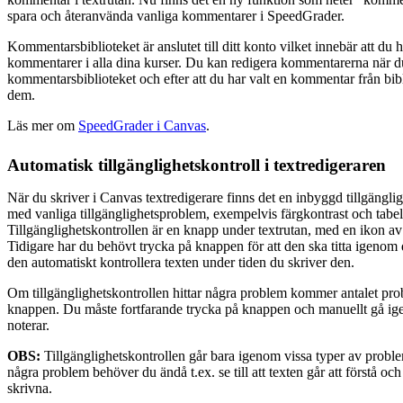
spara och återanvända vanliga kommentarer i SpeedGrader.
Kommentarsbiblioteket är anslutet till ditt konto vilket innebär att du h
kommentarer i alla dina kurser. Du kan redigera kommentarerna när du 
kommentarsbiblioteket och efter att du har valt en kommentar från bibl
dem.
Läs mer om
SpeedGrader i Canvas
.
Automatisk tillgänglighetskontroll i textredigeraren
När du skriver i Canvas textredigerare finns det en inbyggd tillgängli
med vanliga tillgänglighetsproblem, exempelvis färgkontrast och tabel
Tillgänglighetskontrollen är en knapp under textrutan, med en ikon av
Tidigare har du behövt trycka på knappen för att den ska titta igeno
den automatiskt kontrollera texten under tiden du skriver den.
Om tillgänglighetskontrollen hittar några problem kommer antalet prob
knappen. Du måste fortfarande trycka på knappen och manuellt gå ig
noterar.
OBS:
Tillgänglighetskontrollen går bara igenom vissa typer av probl
några problem behöver du ändå t.ex. se till att texten går att förstå och 
skrivna.