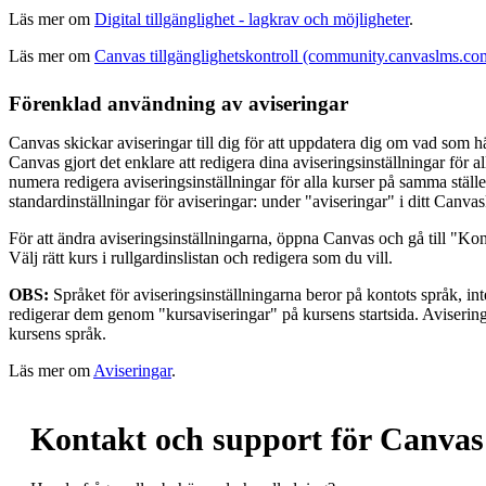
Läs mer om
Digital tillgänglighet - lagkrav och möjligheter
.
Läs mer om
Canvas tillgänglighetskontroll (community.canvaslms.co
Förenklad användning av aviseringar
Canvas skickar aviseringar till dig för att uppdatera dig om vad som hä
Canvas gjort det enklare att redigera dina aviseringsinställningar för a
numera redigera aviseringsinställningar för alla kurser på samma ställe
standardinställningar för aviseringar: under "aviseringar" i ditt Canva
För att ändra aviseringsinställningarna, öppna Canvas och gå till "Ko
Välj rätt kurs i rullgardinslistan och redigera som du vill.
OBS:
Språket för aviseringsinställningarna beror på kontots språk, i
redigerar dem genom "kursaviseringar" på kursens startsida. Avisering
kursens språk.
Läs mer om
Aviseringar
.
Kontakt och support för Canvas