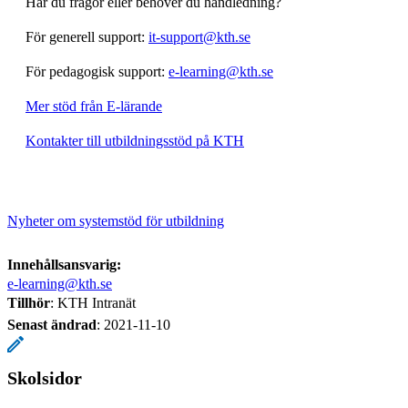
Har du frågor eller behöver du handledning?
För generell support:
it-support@kth.se
För pedagogisk support:
e-learning@kth.se
Mer stöd från E-lärande
Kontakter till utbildningsstöd på KTH
Nyheter om systemstöd för utbildning
Innehållsansvarig:
e-learning@kth.se
Tillhör
: KTH Intranät
Senast ändrad
:
2021-11-10
Skolsidor