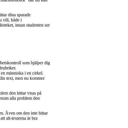
ittar dina sparade
vill, både i
ioteket, innan studenten ser
ghetskontroll som hjälper dig
lrubriker.
 en människa i en cirkel.
m din text, men nu kommer
lem den hittar visas på
enom alla problem den
em. Även om den inte hittar
att alt-texterna är bra