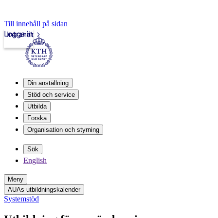
Till innehåll på sidan
Logga in
Intranät
Din anställning
Stöd och service
Utbilda
Forska
Organisation och styrning
Sök
English
Meny
AUAs utbildningskalender
Systemstöd