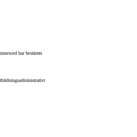
 ämnesord har bestämts
bildningsadministrativt