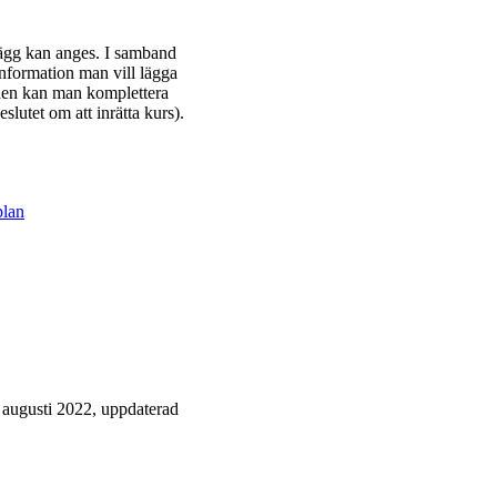
lägg kan anges. I samband
 information man vill lägga
 den kan man komplettera
slutet om att inrätta kurs).
plan
, augusti 2022, uppdaterad