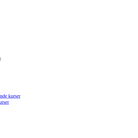
d
ende kurser
urser