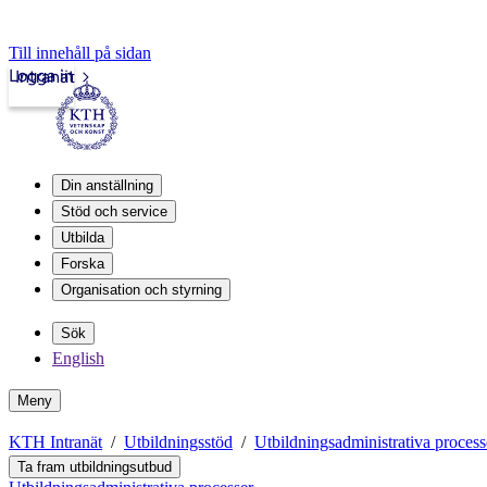
Till innehåll på sidan
Logga in
Intranät
Din anställning
Stöd och service
Utbilda
Forska
Organisation och styrning
Sök
English
Meny
KTH Intranät
Utbildningsstöd
Utbildningsadministrativa process
Ta fram utbildningsutbud