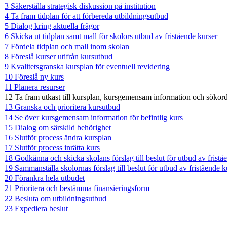
3 Säkerställa strategisk diskussion på institution
4 Ta fram tidplan för att förbereda utbildningsutbud
5 Dialog kring aktuella frågor
6 Skicka ut tidplan samt mall för skolors utbud av fristående kurser
7 Fördela tidplan och mall inom skolan
8 Föreslå kurser utifrån kursutbud
9 Kvalitetsgranska kursplan för eventuell revidering
10 Föreslå ny kurs
11 Planera resurser
12 Ta fram utkast till kursplan, kursgemensam information och sökor
13 Granska och prioritera kursutbud
14 Se över kursgemensam information för befintlig kurs
15 Dialog om särskild behörighet
16 Slutför process ändra kursplan
17 Slutför process inrätta kurs
18 Godkänna och skicka skolans förslag till beslut för utbud av fristå
19 Sammanställa skolornas förslag till beslut för utbud av fristående k
20 Förankra hela utbudet
21 Prioritera och bestämma finansieringsform
22 Besluta om utbildningsutbud
23 Expediera beslut