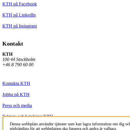
KTH på Facebook
KTH på LinkedIn
KTH på Instagram
Kontakt
KTH
100 44 Stockholm
+46 8 790 60 00
Kontakta KTH
Jobba på KTH
Press och media
Faktura och betalning KTH
Denna webbplats använder tjänster som kan lagra information om dig och
Om KTH:s webbplatser
nödvändiga för att webbplatsen ska fungera och andra är valbara.