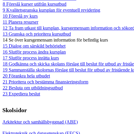
8 Föreslå kurser utifrån kursutbud
9 Kvalitetsgranska kursplan för eventuell revidering
10 Föreslå ny kurs
11 Planera resurser
12 Ta fram utkast till kursplan, kursgemensam information och sökor
13 Granska och prioritera kursutbud
14 Se över kursgemensam information för befintlig kurs
15 Dialog om särskild behörighet
16 Slutför process ändra kursplan
17 Slutför process inrätta kurs
18 Godkänna och skicka skolans förslag till beslut för utbud av fristå
19 Sammanställa skolornas förslag till beslut för utbud av fristående k
20 Förankra hela utbudet
21 Prioritera och bestämma finansieringsform
22 Besluta om utbildningsutbud
23 Expediera beslut
Skolsidor
Arkitektur och samhällsbyggnad (ABE)
Elektroteknik och datavetenskap (EECS)