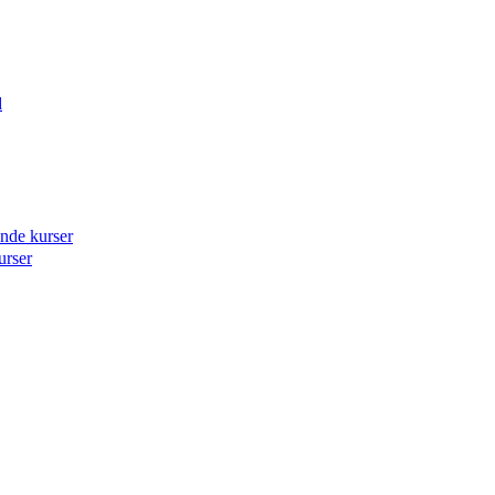
d
ende kurser
urser