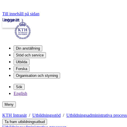
Till innehåll på sidan
Logga in
Intranät
Din anställning
Stöd och service
Utbilda
Forska
Organisation och styrning
Sök
English
Meny
KTH Intranät
Utbildningsstöd
Utbildningsadministrativa process
Ta fram utbildningsutbud