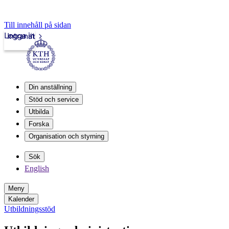
Till innehåll på sidan
Logga in
Intranät
Din anställning
Stöd och service
Utbilda
Forska
Organisation och styrning
Sök
English
Meny
Kalender
Utbildningsstöd