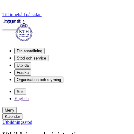
Till innehåll på sidan
Logga in
Intranät
Din anställning
Stöd och service
Utbilda
Forska
Organisation och styrning
Sök
English
Meny
Kalender
Utbildningsstöd