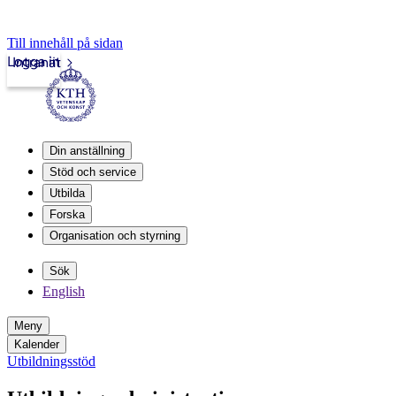
Till innehåll på sidan
Logga in
Intranät
Din anställning
Stöd och service
Utbilda
Forska
Organisation och styrning
Sök
English
Meny
Kalender
Utbildningsstöd