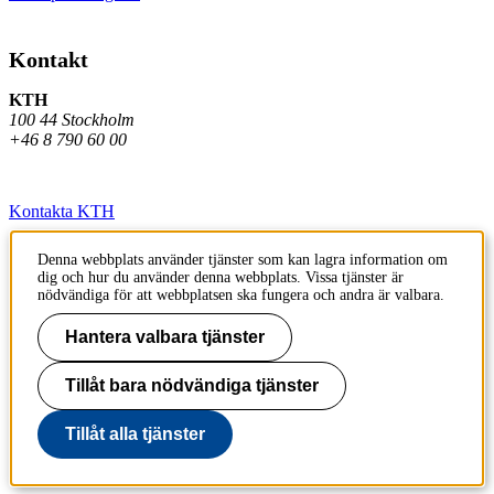
Kontakt
KTH
100 44 Stockholm
+46 8 790 60 00
Kontakta KTH
Jobba på KTH
Denna webbplats använder tjänster som kan lagra information om
dig och hur du använder denna webbplats. Vissa tjänster är
Press och media
nödvändiga för att webbplatsen ska fungera och andra är valbara.
Faktura och betalning KTH
Hantera valbara tjänster
Om KTH:s webbplatser
Tillåt bara nödvändiga tjänster
Tillgänglighetsredogörelse
Tillåt alla tjänster
Till sidans topp