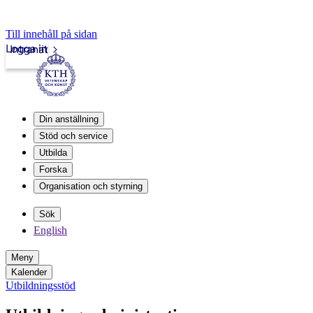
Till innehåll på sidan
Logga in
Intranät
Din anställning
Stöd och service
Utbilda
Forska
Organisation och styrning
Sök
English
Meny
Kalender
Utbildningsstöd