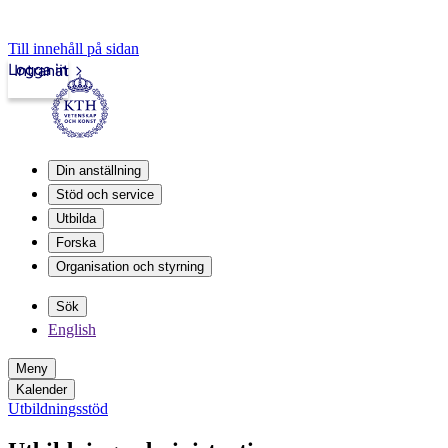
Till innehåll på sidan
Logga in
Intranät
Din anställning
Stöd och service
Utbilda
Forska
Organisation och styrning
Sök
English
Meny
Kalender
Utbildningsstöd