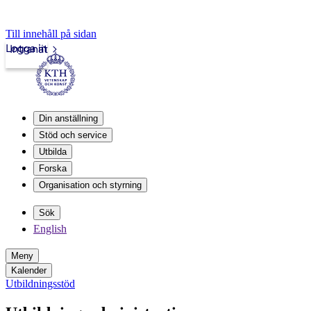
Till innehåll på sidan
Logga in
Intranät
Din anställning
Stöd och service
Utbilda
Forska
Organisation och styrning
Sök
English
Meny
Kalender
Utbildningsstöd