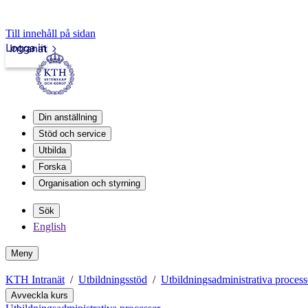
Till innehåll på sidan
Logga in
Intranät
Din anställning
Stöd och service
Utbilda
Forska
Organisation och styrning
Sök
English
Meny
KTH Intranät
Utbildningsstöd
Utbildningsadministrativa process
Avveckla kurs