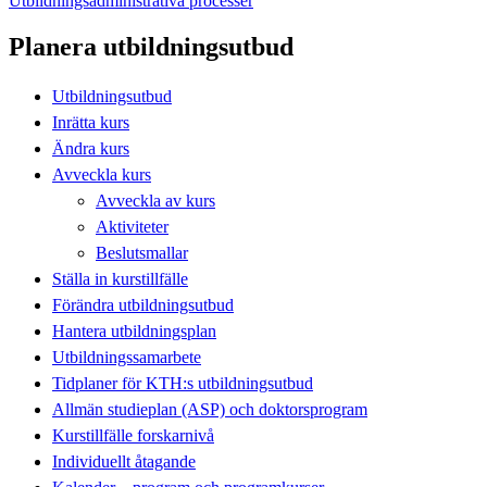
Utbildningsadministrativa processer
Planera utbildningsutbud
Utbildningsutbud
Inrätta kurs
Ändra kurs
Avveckla kurs
Avveckla av kurs
Aktiviteter
Beslutsmallar
Ställa in kurstillfälle
Förändra utbildningsutbud
Hantera utbildningsplan
Utbildningssamarbete
Tidplaner för KTH:s utbildningsutbud
Allmän studieplan (ASP) och doktorsprogram
Kurstillfälle forskarnivå
Individuellt åtagande