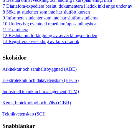
6 Besluta om avveckling och ändring i kursplan enligt mall
7 Diarieföra/expediera beslut, dokumentera i ladok inkl ange under a
8 Söka ut studenter som inte har slutfört kursen
9 Informera studenter som inte har slutfört studierna
10 Undervisa; eventuell repetition/uppsamlingsheat
11 Examinera
12 Besluta om förlängning av avvecklingsperioden
13 Registrera avveckling av kurs i Ladok
Skolsidor
Arkitektur och samhällsbyggnad (ABE)
Elektroteknik och datavetenskap (EECS)
Industriell teknik och management (ITM)
Kemi, bioteknologi och hälsa (CBH)
Teknikvetenskap (SCI)
Snabblänkar