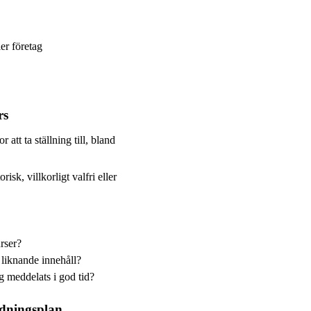
er företag
rs
att ta ställning till, bland
isk, villkorligt valfri eller
urser?
 liknande innehåll?
g meddelats i god tid?
ldningsplan