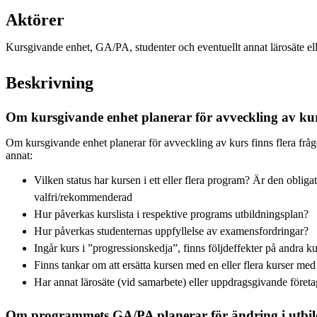
Aktörer
Kursgivande enhet, GA/PA, studenter och eventuellt annat lärosäte ell
Beskrivning
Om kursgivande enhet planerar för avveckling av ku
Om kursgivande enhet planerar för avveckling av kurs finns flera frågor 
annat:
Vilken status har kursen i ett eller flera program? Är den obligator
valfri/rekommenderad
Hur påverkas kurslista i respektive programs utbildningsplan?
Hur påverkas studenternas uppfyllelse av examensfordringar?
Ingår kurs i ”progressionskedja”, finns följdeffekter på andra k
Finns tankar om att ersätta kursen med en eller flera kurser med
Har annat lärosäte (vid samarbete) eller uppdragsgivande företa
Om programmets GA/PA planerar för ändring i utbi