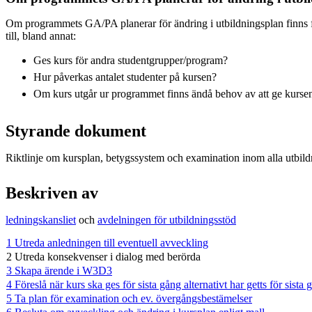
Om programmets GA/PA planerar för ändring i utbildningsplan finns fle
till, bland annat:
Ges kurs för andra studentgrupper/program?
Hur påverkas antalet studenter på kursen?
Om kurs utgår ur programmet finns ändå behov av att ge kursen
Styrande dokument
Riktlinje om kursplan, betygssystem och examination inom alla utbild
Beskriven av
ledningskansliet
och
avdelningen för utbildningsstöd
1 Utreda anledningen till eventuell avveckling
2 Utreda konsekvenser i dialog med berörda
3 Skapa ärende i W3D3
4 Föreslå när kurs ska ges för sista gång alternativt har getts för sista 
5 Ta plan för examination och ev. övergångsbestämelser