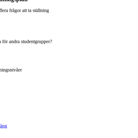
ra frågor att ta ställning
 för andra studentgrupper?
ningsnivåer
gång