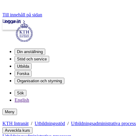
Till innehåll på sidan
Logga in
Intranät
Din anställning
Stöd och service
Utbilda
Forska
Organisation och styrning
Sök
English
Meny
KTH Intranät
Utbildningsstöd
Utbildningsadministrativa process
Avveckla kurs