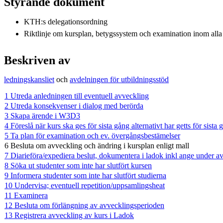
Styrande dokument
KTH:s delegationsordning
Riktlinje om kursplan, betygssystem och examination inom alla
Beskriven av
ledningskansliet
och
avdelningen för utbildningsstöd
1 Utreda anledningen till eventuell avveckling
2 Utreda konsekvenser i dialog med berörda
3 Skapa ärende i W3D3
4 Föreslå när kurs ska ges för sista gång alternativt har getts för sista 
5 Ta plan för examination och ev. övergångsbestämelser
6 Besluta om avveckling och ändring i kursplan enligt mall
7 Diarieföra/expediera beslut, dokumentera i ladok inkl ange under a
8 Söka ut studenter som inte har slutfört kursen
9 Informera studenter som inte har slutfört studierna
10 Undervisa; eventuell repetition/uppsamlingsheat
11 Examinera
12 Besluta om förlängning av avvecklingsperioden
13 Registrera avveckling av kurs i Ladok