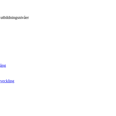
 utbildningsnivåer
gång
vveckling