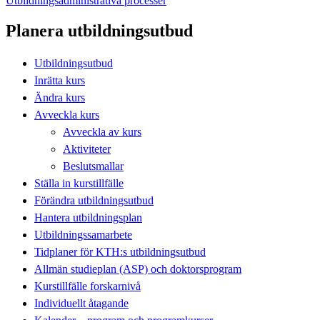
Utbildningsadministrativa processer
Planera utbildningsutbud
Utbildningsutbud
Inrätta kurs
Ändra kurs
Avveckla kurs
Avveckla av kurs
Aktiviteter
Beslutsmallar
Ställa in kurstillfälle
Förändra utbildningsutbud
Hantera utbildningsplan
Utbildningssamarbete
Tidplaner för KTH:s utbildningsutbud
Allmän studieplan (ASP) och doktorsprogram
Kurstillfälle forskarnivå
Individuellt åtagande