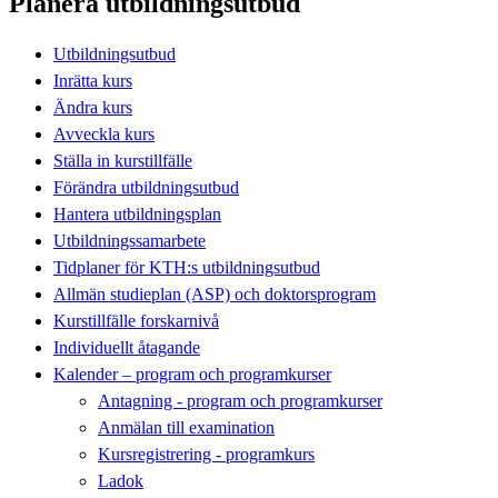
Planera utbildningsutbud
Utbildningsutbud
Inrätta kurs
Ändra kurs
Avveckla kurs
Ställa in kurstillfälle
Förändra utbildningsutbud
Hantera utbildningsplan
Utbildningssamarbete
Tidplaner för KTH:s utbildningsutbud
Allmän studieplan (ASP) och doktorsprogram
Kurstillfälle forskarnivå
Individuellt åtagande
Kalender – program och programkurser
Antagning - program och programkurser
Anmälan till examination
Kursregistrering - programkurs
Ladok