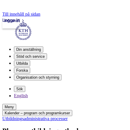
Till innehåll på sidan
Logga in
Intranät
Din anställning
Stöd och service
Utbilda
Forska
Organisation och styrning
Sök
English
Meny
Kalender – program och programkurser
Utbildningsadministrativa processer