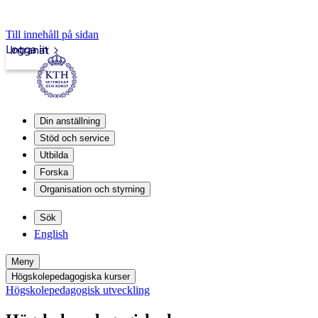
Till innehåll på sidan
Logga in
Intranät
Din anställning
Stöd och service
Utbilda
Forska
Organisation och styrning
Sök
English
Meny
Högskolepedagogiska kurser
Högskolepedagogisk utveckling