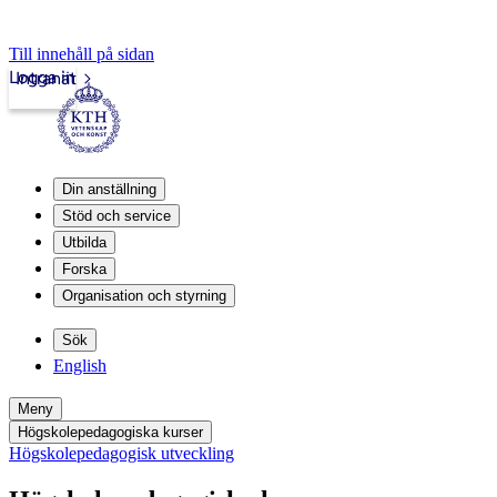
Till innehåll på sidan
Logga in
Intranät
Din anställning
Stöd och service
Utbilda
Forska
Organisation och styrning
Sök
English
Meny
Högskolepedagogiska kurser
Högskolepedagogisk utveckling