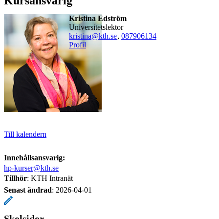
Kursansvarig
Kristina Edström
universitetslektor
kristina@kth.se
,
08790
6134
Profil
Till kalendern
Innehållsansvarig:
hp-kurser@kth.se
Tillhör
: KTH Intranät
Senast ändrad
:
2026-04-01
Skolsidor