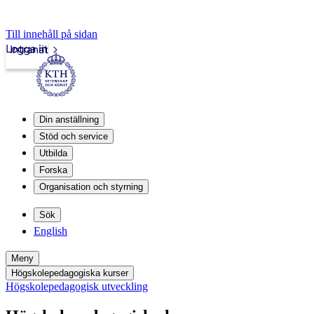
Till innehåll på sidan
Logga in
Intranät
Din anställning
Stöd och service
Utbilda
Forska
Organisation och styrning
Sök
English
Meny
Högskolepedagogiska kurser
Högskolepedagogisk utveckling