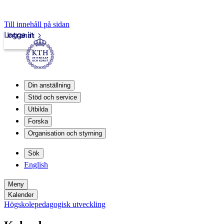
Till innehåll på sidan
Logga in
Intranät
Din anställning
Stöd och service
Utbilda
Forska
Organisation och styrning
Sök
English
Meny
Kalender
Högskolepedagogisk utveckling