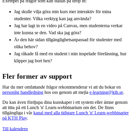
Exempel på frågor som kan ställas på drop in:
Jag skulle vilja göra min kurs mer interaktiv för mina
studenter. Vilka verktyg kan jag använda?
Jag har lagt in en video på Canvas, men studenterna verkar
inte kunna se den. Vad ska jag göra?
Är den här sidan tillgänglighetsanpassad för studenter med
olika behov?
Jag råkade få med en student i min inspelade föreläsning, hur
klipper jag bort hen?
Fler former av support
Har du mer omfattande frågor rekommenderar vi att du bokar en
personlig handledning
hos oss genom att mejla
e-learning@kth.se
.
Du kan även fördjupa dina kunskaper i ett system eller ämne genom
att titta på ett Lunch 'n' Learn-webbinarium om det. De finns
tillgängliga i vår
kanal med alla tidigare Lunch 'n' Learn-webbinarier
på KTH Play
.
Till kalendern