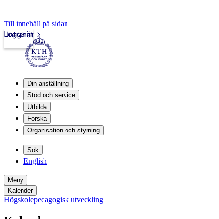
Till innehåll på sidan
Logga in
Intranät
Din anställning
Stöd och service
Utbilda
Forska
Organisation och styrning
Sök
English
Meny
Kalender
Högskolepedagogisk utveckling