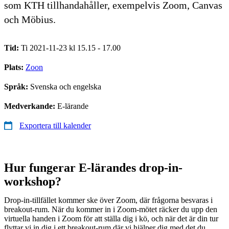
som KTH tillhandahåller, exempelvis Zoom, Canvas
och Möbius.
Tid:
Ti 2021-11-23 kl 15.15 - 17.00
Plats:
Zoon
Språk:
Svenska och engelska
Medverkande:
E-lärande
Exportera till kalender
Hur fungerar E-lärandes drop-in-
workshop?
Drop-in-tillfället kommer ske över Zoom, där frågorna besvaras i
breakout-rum. När du kommer in i Zoom-mötet räcker du upp den
virtuella handen i Zoom för att ställa dig i kö, och när det är din tur
flyttar vi in dig i ett breakout-rum där vi hjälper dig med det du