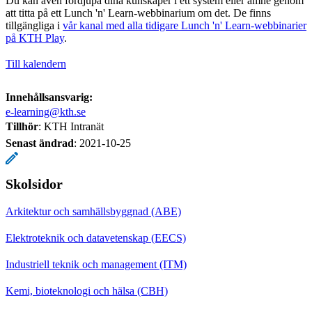
Du kan även fördjupa dina kunskaper i ett system eller ämne genom
att titta på ett Lunch 'n' Learn-webbinarium om det. De finns
tillgängliga i
vår kanal med alla tidigare Lunch 'n' Learn-webbinarier
på KTH Play
.
Till kalendern
Innehållsansvarig:
e-learning@kth.se
Tillhör
: KTH Intranät
Senast ändrad
:
2021-10-25
Skolsidor
Arkitektur och samhällsbyggnad (ABE)
Elektroteknik och datavetenskap (EECS)
Industriell teknik och management (ITM)
Kemi, bioteknologi och hälsa (CBH)