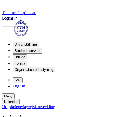
Till innehåll på sidan
Logga in
Intranät
Din anställning
Stöd och service
Utbilda
Forska
Organisation och styrning
Sök
English
Meny
Kalender
Högskolepedagogisk utveckling