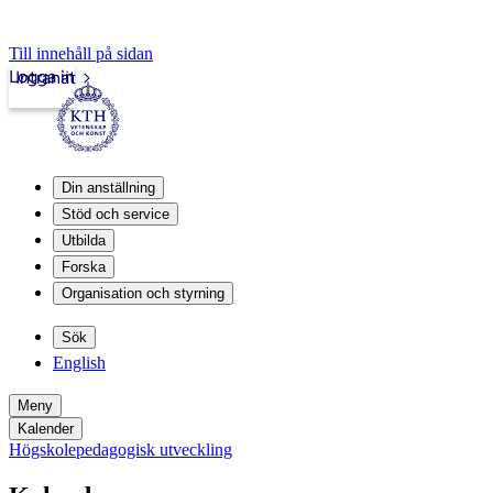
Till innehåll på sidan
Logga in
Intranät
Din anställning
Stöd och service
Utbilda
Forska
Organisation och styrning
Sök
English
Meny
Kalender
Högskolepedagogisk utveckling