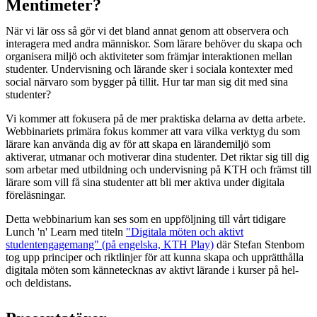
Mentimeter?
När vi lär oss så gör vi det bland annat genom att observera och
interagera med andra människor. Som lärare behöver du skapa och
organisera miljö och aktiviteter som främjar interaktionen mellan
studenter. Undervisning och lärande sker i sociala kontexter med
social närvaro som bygger på tillit. Hur tar man sig dit med sina
studenter?
Vi kommer att fokusera på de mer praktiska delarna av detta arbete.
Webbinariets primära fokus kommer att vara vilka verktyg du som
lärare kan använda dig av för att skapa en lärandemiljö som
aktiverar, utmanar och motiverar dina studenter. Det riktar sig till dig
som arbetar med utbildning och undervisning på KTH och främst till
lärare som vill få sina studenter att bli mer aktiva under digitala
föreläsningar.
Detta webbinarium kan ses som en uppföljning till vårt tidigare
Lunch 'n' Learn med titeln
"Digitala möten och aktivt
studentengagemang" (på engelska, KTH Play)
där Stefan Stenbom
tog upp principer och riktlinjer för att kunna skapa och upprätthålla
digitala möten som kännetecknas av aktivt lärande i kurser på hel-
och deldistans.