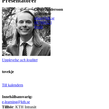
Presentatörer
Oliver Andersson
kravledare
olian@kth.se
08790
6523
Profil
Upplevelse och kvalitet
tovekje
Till kalendern
Innehållsansvarig:
e-learning@kth.se
Tillhör
: KTH Intranät