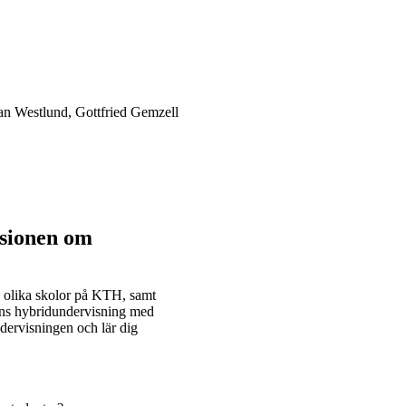
n Westlund, Gottfried Gemzell
ssionen om
n olika skolor på KTH, samt
nens hybridundervisning med
dervisningen och lär dig