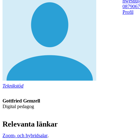
hwestlu
08790
67
Profil
Teknikstöd
Gottfried Gemzell
Digital pedagog
Relevanta länkar
Zoom- och hybridsalar
.