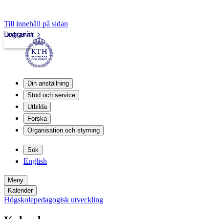
Till innehåll på sidan
Logga in
Intranät
Din anställning
Stöd och service
Utbilda
Forska
Organisation och styrning
Sök
English
Meny
Kalender
Högskolepedagogisk utveckling