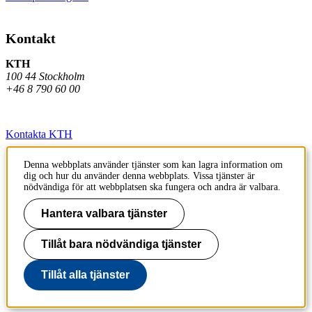
Kontakt
KTH
100 44 Stockholm
+46 8 790 60 00
Kontakta KTH
Jobba på KTH
Denna webbplats använder tjänster som kan lagra information om
dig och hur du använder denna webbplats. Vissa tjänster är
Press och media
nödvändiga för att webbplatsen ska fungera och andra är valbara.
Faktura och betalning KTH
Hantera valbara tjänster
Om KTH:s webbplatser
Tillåt bara nödvändiga tjänster
Tillgänglighetsredogörelse
Tillåt alla tjänster
Till sidans topp