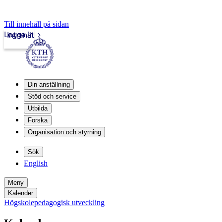
Till innehåll på sidan
Logga in
Intranät
Din anställning
Stöd och service
Utbilda
Forska
Organisation och styrning
Sök
English
Meny
Kalender
Högskolepedagogisk utveckling