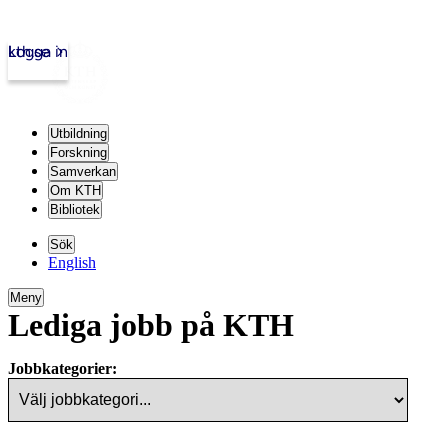
kth.se
Logga in
Utbildning
Forskning
Samverkan
Om KTH
Bibliotek
Sök
English
Meny
Lediga jobb på KTH
Jobbkategorier: