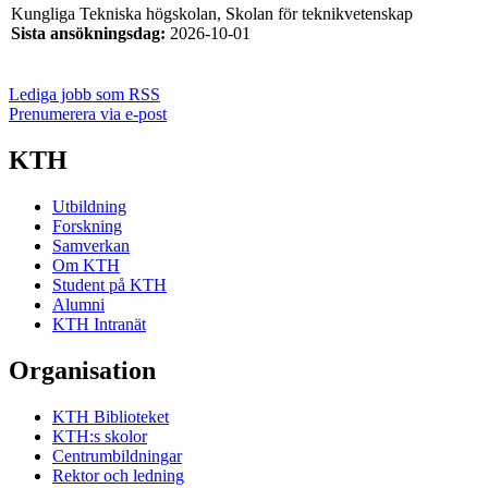
Kungliga Tekniska högskolan, Skolan för teknikvetenskap
Sista ansökningsdag
:
2026-10-01
Lediga jobb som RSS
Prenumerera via e-post
KTH
Utbildning
Forskning
Samverkan
Om KTH
Student på KTH
Alumni
KTH Intranät
Organisation
KTH Biblioteket
KTH:s skolor
Centrumbildningar
Rektor och ledning