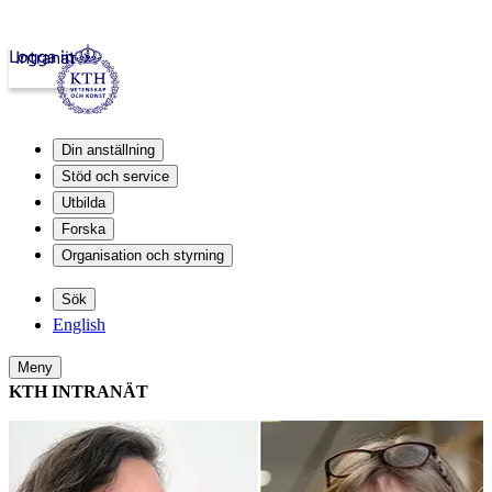
Logga in
Intranät
Din anställning
Stöd och service
Utbilda
Forska
Organisation och styrning
Sök
English
Meny
KTH INTRANÄT