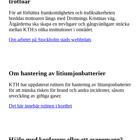
trottoar
För att förbättra framkomligheten och trafiksäkerheten
breddas trottoaren längs med Drottnings Kristinas väg.
Åtgärderna ska skapa en trevligare och gångvänligare sträcka
mellan KTH:s olika institutioner i området.
Om arbetet på Stockholm stads webbplats
Om hantering av litiumjonbatterier
KTH har uppdaterat rutinen för hantering av litiumjonbatterier
för att minska risken för brand och andra incidenter, såsom
utveckling av giftiga gaser.
Det här innebär rutinen i korthet
Hjälp med konferens eller ett evenemang?