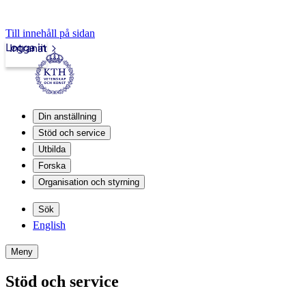
Till innehåll på sidan
Logga in
Intranät
Din anställning
Stöd och service
Utbilda
Forska
Organisation och styrning
Sök
English
Meny
Stöd och service