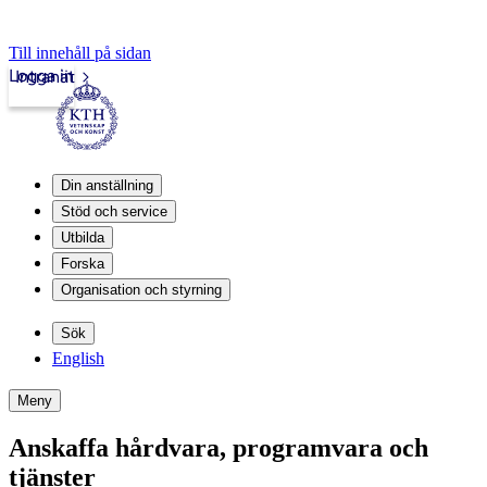
Till innehåll på sidan
Logga in
Intranät
Din anställning
Stöd och service
Utbilda
Forska
Organisation och styrning
Sök
English
Meny
Anskaffa hårdvara, programvara och
tjänster