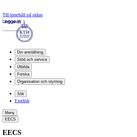
Till innehåll på sidan
Logga in
Intranät
Din anställning
Stöd och service
Utbilda
Forska
Organisation och styrning
Sök
English
Meny
EECS
EECS