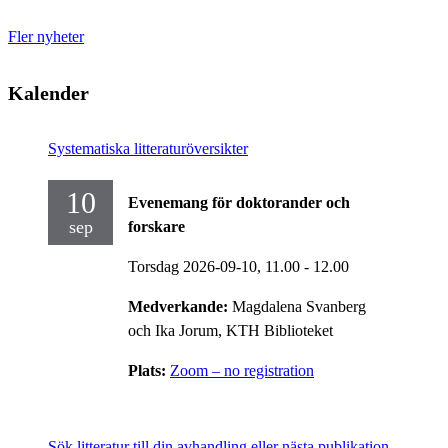
Fler nyheter
Kalender
Systematiska litteraturöversikter
10
Evenemang för doktorander och
sep
forskare
Torsdag 2026-09-10,
11.00
- 12.00
Medverkande:
Magdalena Svanberg
och Ika Jorum, KTH Biblioteket
Plats:
Zoom – no registration
Sök litteratur till din avhandling eller nästa publikation