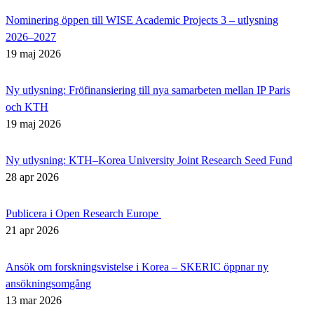
Nominering öppen till WISE Academic Projects 3 – utlysning
2026–2027
19 maj 2026
Ny utlysning: Fröfinansiering till nya samarbeten mellan IP Paris
och KTH
19 maj 2026
Ny utlysning: KTH–Korea University Joint Research Seed Fund
28 apr 2026
Publicera i Open Research Europe
21 apr 2026
Ansök om forskningsvistelse i Korea – SKERIC öppnar ny
ansökningsomgång
13 mar 2026