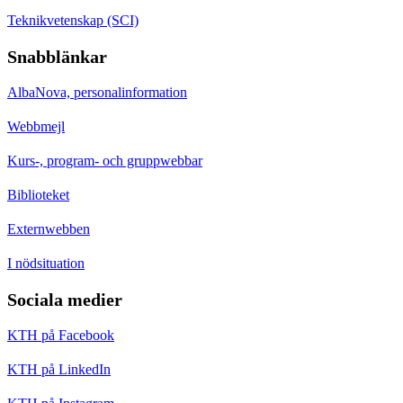
Teknikvetenskap (SCI)
Snabblänkar
AlbaNova, personalinformation
Webbmejl
Kurs-, program- och gruppwebbar
Biblioteket
Externwebben
I nödsituation
Sociala medier
KTH på Facebook
KTH på LinkedIn