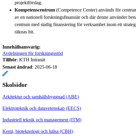
projektförslag.
Kompetenscentrum
(Competence Centre) används för centrum 
av en nationell forskningsfinansiär och där denne använder be
centrum med statlig finansiering för verksamhet inom ett strat
räknas hit.
Innehållsansvarig:
Avdelningen för forskningsstöd
Tillhör
: KTH Intranät
Senast ändrad
:
2025-06-18
Skolsidor
Arkitektur och samhällsbyggnad (ABE)
Elektroteknik och datavetenskap (EECS)
Industriell teknik och management (ITM)
Kemi, bioteknologi och hälsa (CBH)