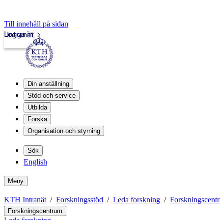
Till innehåll på sidan
Logga in
Intranät
Din anställning
Stöd och service
Utbilda
Forska
Organisation och styrning
Sök
English
Meny
KTH Intranät
Forskningsstöd
Leda forskning
Forskningscent
Forskningscentrum