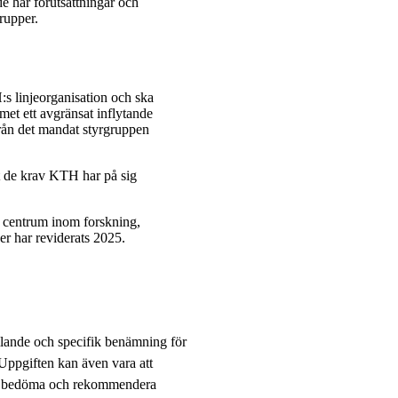
de har förutsättningar och
grupper.
:s linjeorganisation och ska
met ett avgränsat inflytande
rån det mandat styrgruppen
ot de krav KTH har på sig
v centrum inom forskning,
er har reviderats 2025.
ande och specifik benämning för
 Uppgiften kan även vara att
iär bedöma och rekommendera