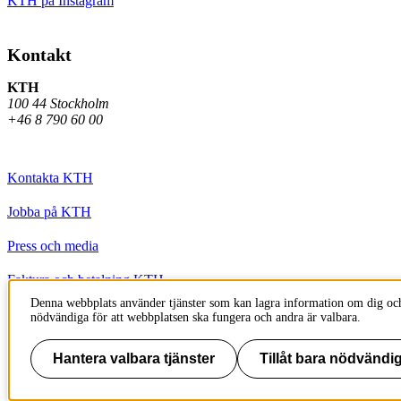
KTH på Instagram
Kontakt
KTH
100 44 Stockholm
+46 8 790 60 00
Kontakta KTH
Jobba på KTH
Press och media
Faktura och betalning KTH
Denna webbplats använder tjänster som kan lagra information om dig och
Om KTH:s webbplatser
nödvändiga för att webbplatsen ska fungera och andra är valbara.
Tillgänglighetsredogörelse
Hantera valbara tjänster
Tillåt bara nödvändig
Till sidans topp