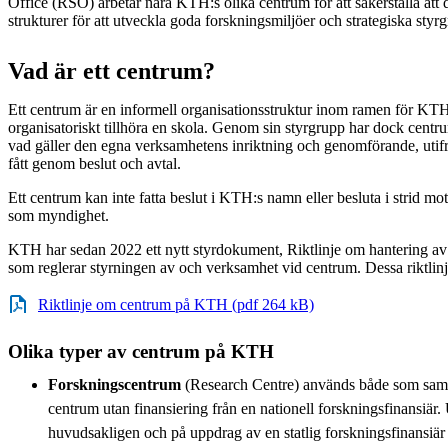
Office (RSO) arbetar nära KTH:s olika centrum för att säkerställa att 
strukturer för att utveckla goda forskningsmiljöer och strategiska styr
Vad är ett centrum?
Ett centrum är en informell organisationsstruktur inom ramen för KTH
organisatoriskt tillhöra en skola. Genom sin styrgrupp har dock centru
vad gäller den egna verksamhetens inriktning och genomförande, utif
fått genom beslut och avtal.
Ett centrum kan inte fatta beslut i KTH:s namn eller besluta i strid m
som myndighet.
KTH har sedan 2022 ett nytt styrdokument, Riktlinje om hantering a
som reglerar styrningen av och verksamhet vid centrum. Dessa riktlinj
Riktlinje om centrum på KTH (pdf 264 kB)
Olika typer av centrum på KTH
Forskningscentrum
(Research Centre) används både som saml
centrum utan finansiering från en nationell forskningsfinansiär.
huvudsakligen och på uppdrag av en statlig forskningsfinans