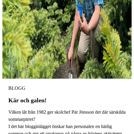
BLOGG
Kär och galen!
Vilken låt från 1982 ger skolchef Pär Jönsson det där särskilda
sommarpirret?
I det här blogginlägget önskar han personalen en härlig
sommar och ger ett smakprov på några av höstens aktiviteter.