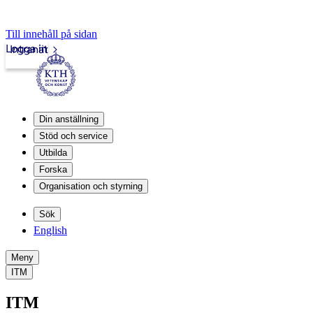
Till innehåll på sidan
Logga in
Intranät
Din anställning
Stöd och service
Utbilda
Forska
Organisation och styrning
Sök
English
Meny
ITM
ITM