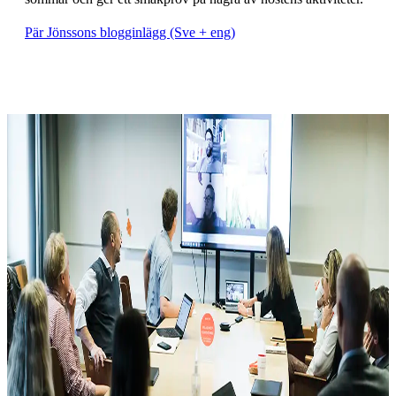
Pär Jönssons blogginlägg (Sve + eng)