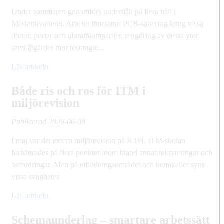
Under sommaren genomförs underhåll på flera håll i
Maskinkvarteret. Arbetet innefattar PCB-sanering kring vissa
dörrar, portar och aluminiumpartier, rengöring av dessa ytor
samt åtgärder mot rostangre...
Läs artikeln
Både ris och ros för ITM i
miljörevision
Publicerad
2026-06-08
I maj var det extern miljörevision på KTH. ITM-skolan
förbättrades på flera punkter inom bland annat rekryteringar och
befordringar. Men på utbildningsområdet och kemikalier syns
vissa svagheter.
Läs artikeln
Schemaunderlag – smartare arbetssätt