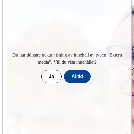
Du har tidigare nekat visning av innehåll av typen "
Extern
media
". Vill du visa innehållet?
Ja
Alltid