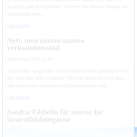
strategisk plan för framtiden. Skolchef Pär Jönsson berättar om
satsningarna som...
Läs artikeln
Nytt, men nästan samma
verksamhetsstöd
Publicerad
2025-11-18
Vad innebär samgåendet av verksamhetsstödet egentligen? Och
får vi det nära stöd vi behöver? På ITM-skolan tar vi nu flera
steg mot ett mer samordnat och institutionsnära stöd.
Läs artikeln
Sandra Tibbelin får ansvar för
lärarutbildningarna