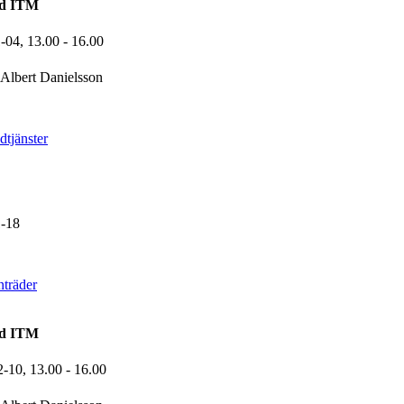
nd ITM
1-04,
13.00
- 16.00
Albert Danielsson
tjänster
-18
träder
nd ITM
2-10,
13.00
- 16.00