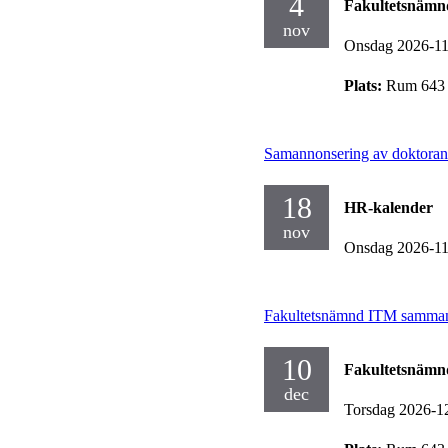
4
Fakultetsnäm
nov
Onsdag 2026-1
Plats:
Rum 643 
Samannonsering av doktorand
18
HR-kalender
nov
Onsdag 2026-11
Fakultetsnämnd ITM samman
10
Fakultetsnäm
dec
Torsdag 2026-1