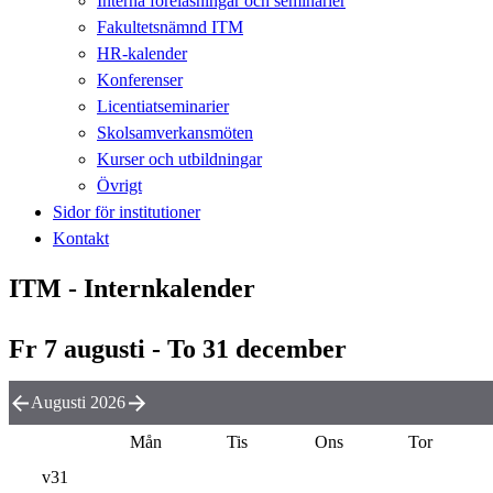
Interna föreläsningar och seminarier
Fakultetsnämnd ITM
HR-kalender
Konferenser
Licentiatseminarier
Skolsamverkansmöten
Kurser och utbildningar
Övrigt
Sidor för institutioner
Kontakt
ITM - Internkalender
Fr 7 augusti - To 31 december
Augusti 2026
Mån
Tis
Ons
Tor
v31