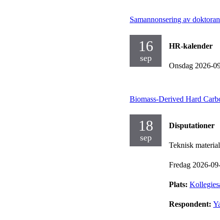
Samannonsering av doktorand
16
HR-kalender
sep
Onsdag 2026-0
Biomass-Derived Hard Carbo
18
Disputationer
sep
Teknisk materia
Fredag 2026-09
Plats:
Kollegies
Respondent:
Y