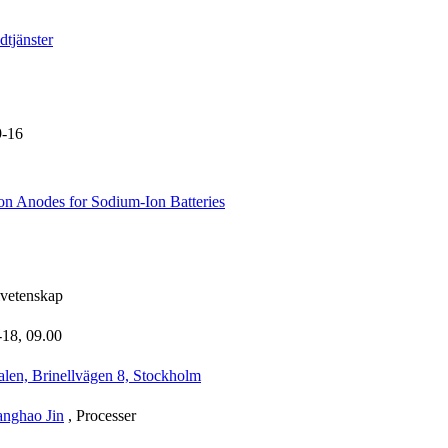
tjänster
9-16
n Anodes for Sodium-Ion Batteries
lvetenskap
-18,
09.00
alen, Brinellvägen 8, Stockholm
anghao Jin
, Processer