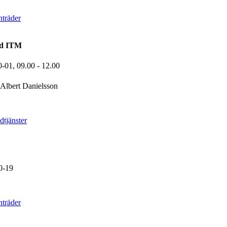
träder
nd ITM
0-01,
09.00
- 12.00
Albert Danielsson
tjänster
0-19
träder