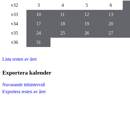
v32
3
4
5
6
v33
10
11
12
13
v34
17
18
19
20
v35
24
25
26
27
v36
31
Lista resten av året
Exportera kalender
Nuvarande tidsintervall
Exportera resten av året