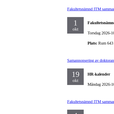
Fakultetsnämnd ITM samman
1
Fakultetsnäm
okt
Torsdag 2026-1
Plats:
Rum 643 
Samannonsering av doktorand
19
HR-kalender
okt
Måndag 2026-1
Fakultetsnämnd ITM samman