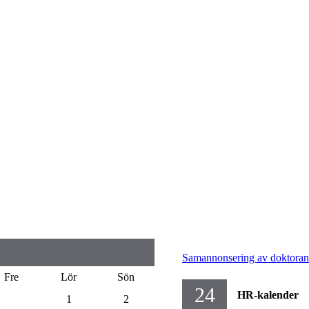
Samannonsering av doktorand
Fre
Lör
Sön
24
HR-kalender
1
2