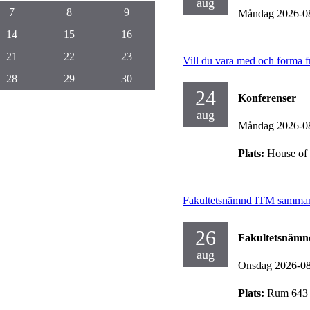
aug
7
8
9
Måndag 2026-0
14
15
16
21
22
23
Vill du vara med och forma fr
28
29
30
24
Konferenser
aug
Måndag 2026-0
Plats:
House of 
Fakultetsnämnd ITM samman
26
Fakultetsnäm
aug
Onsdag 2026-0
Plats:
Rum 643 