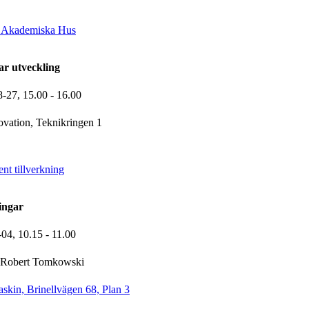
h Akademiska Hus
ar utveckling
8-27,
15.00
- 16.00
vation, Teknikringen 1
ent tillverkning
ingar
-04,
10.15
- 11.00
Robert Tomkowski
kin, Brinellvägen 68, Plan 3