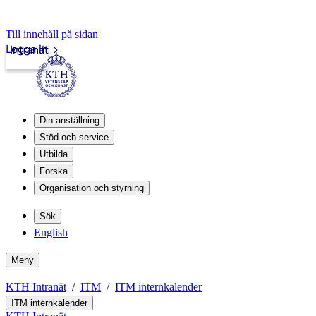
Till innehåll på sidan
Logga in
Intranät
Din anställning
Stöd och service
Utbilda
Forska
Organisation och styrning
Sök
English
Meny
KTH Intranät
ITM
ITM internkalender
ITM internkalender