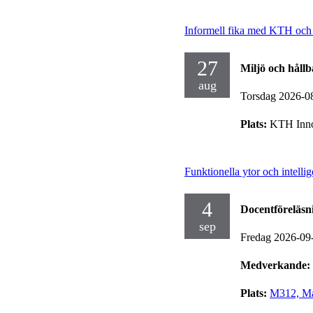
Informell fika med KTH oc
27
Miljö och hållb
aug
Torsdag 2026-0
Plats:
KTH Inno
Funktionella ytor och intellig
4
Docentföreläsn
sep
Fredag 2026-09
Medverkande:
Plats:
M312, Mas