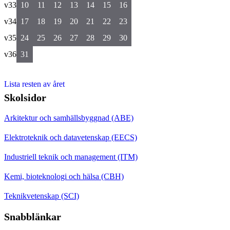
v33
10
11
12
13
14
15
16
v34
17
18
19
20
21
22
23
v35
24
25
26
27
28
29
30
v36
31
Lista resten av året
Skolsidor
Arkitektur och samhällsbyggnad (ABE)
Elektroteknik och datavetenskap (EECS)
Industriell teknik och management (ITM)
Kemi, bioteknologi och hälsa (CBH)
Teknikvetenskap (SCI)
Snabblänkar