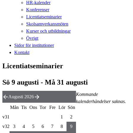
HR-kalender
Konferenser
Licentiatseminarier
Skolsamverkansmöten
Kurser och utbildningar
Övrigt
Sidor för institutioner
Kontakt
Licentiatseminarier
Sö 9 augusti - Må 31 augusti
Kommande
Augusti 2026
kalenderhändelser saknas.
Mån
Tis
Ons
Tor
Fre
Lör
Sön
v31
1
2
v32
3
4
5
6
7
8
9