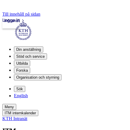
Till innehåll på sidan
Logga in
Intranät
Din anställning
Stöd och service
Utbilda
Forska
Organisation och styrning
Sök
English
Meny
ITM internkalender
KTH Intranät