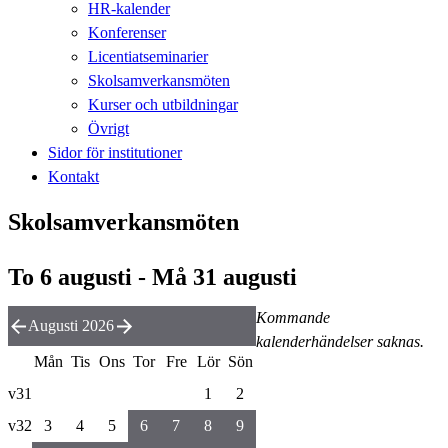
HR-kalender
Konferenser
Licentiatseminarier
Skolsamverkansmöten
Kurser och utbildningar
Övrigt
Sidor för institutioner
Kontakt
Skolsamverkansmöten
To 6 augusti - Må 31 augusti
Kommande
Augusti 2026
kalenderhändelser saknas.
Mån
Tis
Ons
Tor
Fre
Lör
Sön
v31
1
2
v32
3
4
5
6
7
8
9