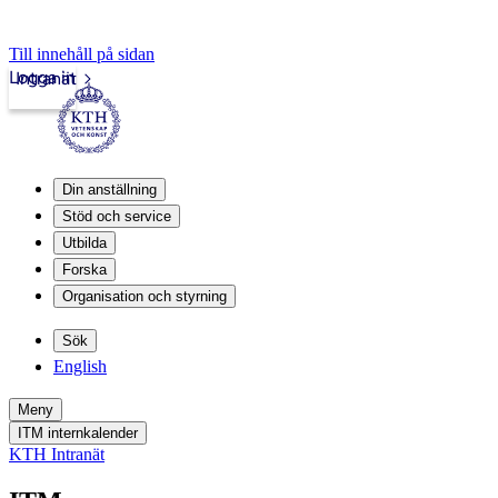
Till innehåll på sidan
Logga in
Intranät
Din anställning
Stöd och service
Utbilda
Forska
Organisation och styrning
Sök
English
Meny
ITM internkalender
KTH Intranät