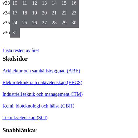
v33
10
11
12
13
14
15
16
v34
17
18
19
20
21
22
23
v35
24
25
26
27
28
29
30
v36
31
Lista resten av året
Skolsidor
Arkitektur och samhällsbyggnad (ABE)
Elektroteknik och datavetenskap (EECS)
Industriell teknik och management (ITM)
Kemi, bioteknologi och hälsa (CBH)
Teknikvetenskap (SCI)
Snabblänkar