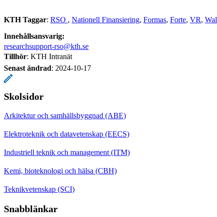
KTH Taggar
:
RSO
Nationell Finansiering
Formas
Forte
VR
Wal
Innehållsansvarig:
researchsupport-rso@kth.se
Tillhör
: KTH Intranät
Senast ändrad
:
2024-10-17
Skolsidor
Arkitektur och samhällsbyggnad (ABE)
Elektroteknik och datavetenskap (EECS)
Industriell teknik och management (ITM)
Kemi, bioteknologi och hälsa (CBH)
Teknikvetenskap (SCI)
Snabblänkar