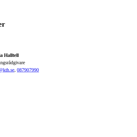
er
a Halltell
ingsrådgivare
l@kth.se
,
08790
7990