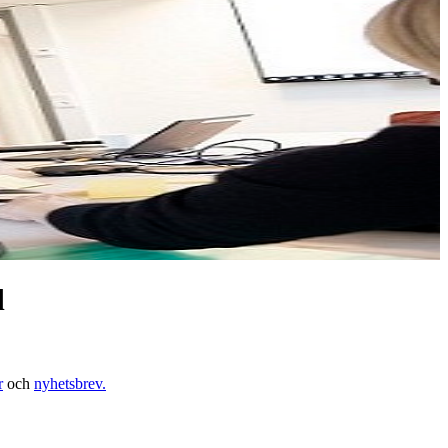
d
r
och
nyhetsbrev.