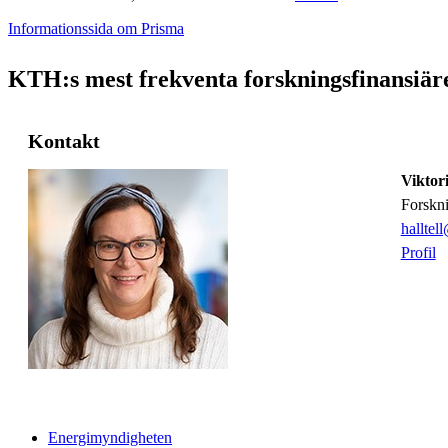
Informationssida om Prisma
KTH:s mest frekventa forskningsfinansiär
Kontakt
Viktori
forskn
halltel
Profil
Energimyndigheten