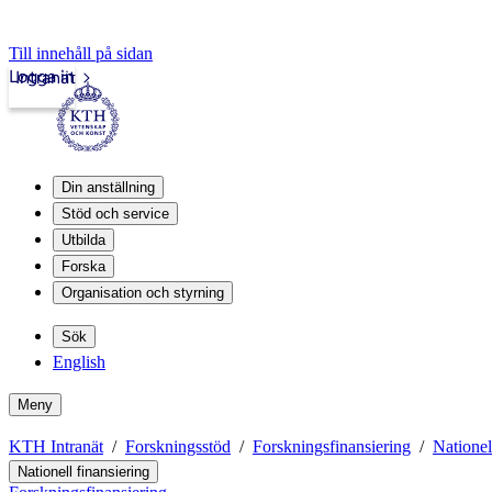
Till innehåll på sidan
Logga in
Intranät
Din anställning
Stöd och service
Utbilda
Forska
Organisation och styrning
Sök
English
Meny
KTH Intranät
Forskningsstöd
Forskningsfinansiering
Nationel
Nationell finansiering