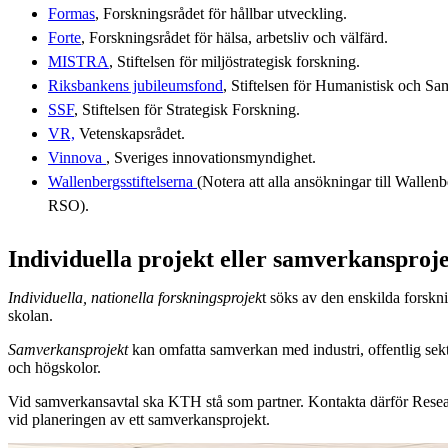
Formas
, Forskningsrådet för hållbar utveckling.
Forte
, Forskningsrådet för hälsa, arbetsliv och välfärd.
MISTRA
, Stiftelsen för miljöstrategisk forskning.
Riksbankens jubileumsfond
, Stiftelsen för Humanistisk och Sa
SSF
, Stiftelsen för Strategisk Forskning.
VR,
Vetenskapsrådet.
Vinnova
, Sveriges innovationsmyndighet.
Wallenbergsstiftelserna
(Notera att alla ansökningar till Wallenb
RSO).
Individuella projekt eller samverkansproj
Individuella, nationella forskningsprojek
t söks av den enskilda forskn
skolan.
Samverkansprojekt
kan omfatta samverkan med industri, offentlig sekt
och högskolor.
Vid samverkansavtal ska KTH stå som partner. Kontakta därför Resear
vid planeringen av ett samverkansprojekt.