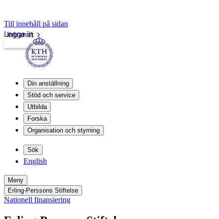
Till innehåll på sidan
Logga in
Intranät
Din anställning
Stöd och service
Utbilda
Forska
Organisation och styrning
Sök
English
Meny
Erling-Perssons Stiftelse
Nationell finansiering