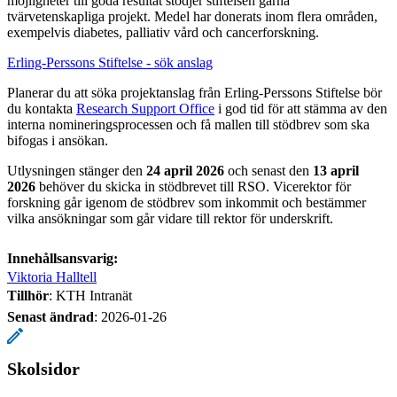
möjligheter till goda resultat stödjer stiftelsen gärna
tvärvetenskapliga projekt. Medel har donerats inom flera områden,
exempelvis diabetes, palliativ vård och cancerforskning.
Erling-Perssons Stiftelse - sök anslag
Planerar du att söka projektanslag från Erling-Perssons Stiftelse bör
du kontakta
Research Support Office
i god tid för att stämma av den
interna nomineringsprocessen och få mallen till stödbrev som ska
bifogas i ansökan.
Utlysningen stänger den
24 april 2026
och senast den
13 april
2026
behöver du skicka in stödbrevet till RSO. Vicerektor för
forskning går igenom de stödbrev som inkommit och bestämmer
vilka ansökningar som går vidare till rektor för underskrift.
Innehållsansvarig:
Viktoria Halltell
Tillhör
: KTH Intranät
Senast ändrad
:
2026-01-26
Skolsidor