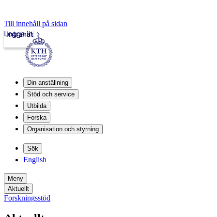
Till innehåll på sidan
Logga in
Intranät
Din anställning
Stöd och service
Utbilda
Forska
Organisation och styrning
Sök
English
Meny
Aktuellt
Forskningsstöd