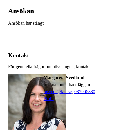
Ansökan
Ansökan har stängt.
Kontakt
För generella frågor om utlysningen, kontakta
Margareta Svedlund
internationell handläggare
msvedl@kth.se
,
08790
6880
Profil