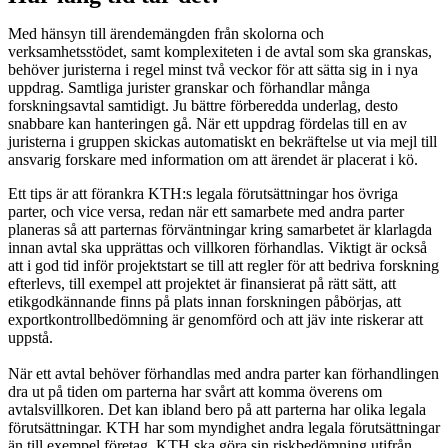
Med hänsyn till ärendemängden från skolorna och
verksamhetsstödet, samt komplexiteten i de avtal som ska granskas,
behöver juristerna i regel minst två veckor för att sätta sig in i nya
uppdrag. Samtliga jurister granskar och förhandlar många
forskningsavtal samtidigt. Ju bättre förberedda underlag, desto
snabbare kan hanteringen gå. När ett uppdrag fördelas till en av
juristerna i gruppen skickas automatiskt en bekräftelse ut via mejl till
ansvarig forskare med information om att ärendet är placerat i kö.
Ett tips är att förankra KTH:s legala förutsättningar hos övriga
parter, och vice versa, redan när ett samarbete med andra parter
planeras så att parternas förväntningar kring samarbetet är klarlagda
innan avtal ska upprättas och villkoren förhandlas. Viktigt är också
att i god tid inför projektstart se till att regler för att bedriva forskning
efterlevs, till exempel att projektet är finansierat på rätt sätt, att
etikgodkännande finns på plats innan forskningen påbörjas, att
exportkontrollbedömning är genomförd och att jäv inte riskerar att
uppstå.
När ett avtal behöver förhandlas med andra parter kan förhandlingen
dra ut på tiden om parterna har svårt att komma överens om
avtalsvillkoren. Det kan ibland bero på att parterna har olika legala
förutsättningar. KTH har som myndighet andra legala förutsättningar
än till exempel företag. KTH ska göra sin riskbedömning utifrån