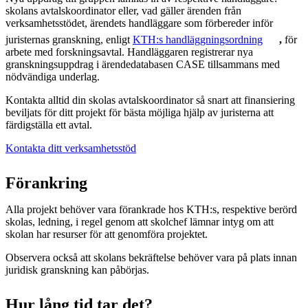
skolans avtalskoordinator eller, vad gäller ärenden från
verksamhetsstödet, ärendets handläggare som förbereder inför
juristernas granskning, enligt
KTH:s handläggningsordning
,
för
arbete med forskningsavtal. Handläggaren registrerar nya
granskningsuppdrag i ärendedatabasen CASE tillsammans med
nödvändiga underlag.
Kontakta alltid din skolas avtalskoordinator så snart att finansiering
beviljats för ditt projekt för bästa möjliga hjälp av juristerna att
färdigställa ett avtal.
Kontakta ditt verksamhetsstöd
Förankring
Alla projekt behöver vara förankrade hos KTH:s, respektive berörd
skolas, ledning, i regel genom att skolchef lämnar intyg om att
skolan har resurser för att genomföra projektet.
Observera också att skolans bekräftelse behöver vara på plats innan
juridisk granskning kan påbörjas.
Hur lång tid tar det?