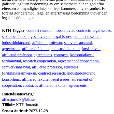
gällande lag utan bedömning av om samarbetet blir en god affär
eftersom en myndighet inte bedriver kommersiell verksamhet. Ett
företag gör däremot i regel en affärsmässig bedömning utöver den
legala bedömningen.
KTH Taggar
:
contract research
forskaravtal
contracts
legal issues
sekretess forskningssamverkan
legal issues
contract research
industridoktorand
affilierad professor
samverksansavtal
agreements
affilierad fakultet
industridoktorand
forskaravtal
affilierad professor
agreements
contracts
konsortialavtal
forskaravtal
research cooperation
agreement of cooperation
samverksansavtal
affilierad professor
sekretess
forskningssamverkan
contract research
industridoktorand
konsortium
affilierad fakultet
legal issues
agreement of
cooperation
contracts
affilierad fakultet
agreements
Innehållsansvarig:
affarsjuridik@kth.se
Tillhör
: KTH Intranät
Senast ändrad
:
2023-12-28