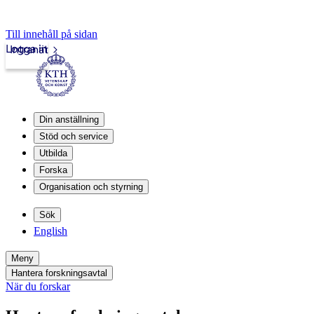
Till innehåll på sidan
Logga in
Intranät
Din anställning
Stöd och service
Utbilda
Forska
Organisation och styrning
Sök
English
Meny
Hantera forskningsavtal
När du forskar