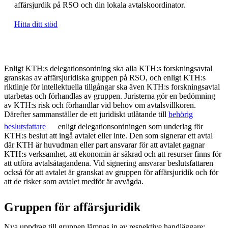
affärsjurdik på RSO och din lokala avtalskoordinator.
Hitta ditt stöd
Enligt KTH:s delegationsordning ska alla KTH:s forskningsavtal
granskas av affärsjuridiska gruppen på RSO, och enligt KTH:s
riktlinje för intellektuella tillgångar ska även KTH:s forskningsavtal
utarbetas och förhandlas av gruppen. Juristerna gör en bedömning
av KTH:s risk och förhandlar vid behov om avtalsvillkoren.
Därefter sammanställer de ett juridiskt utlåtande till
behörig
beslutsfattare
enligt delegationsordningen som underlag för
KTH:s beslut att ingå avtalet eller inte. Den som signerar ett avtal
där KTH är huvudman eller part ansvarar för att avtalet gagnar
KTH:s verksamhet, att ekonomin är säkrad och att resurser finns för
att utföra avtalsåtagandena. Vid signering ansvarar beslutsfattaren
också för att avtalet är granskat av gruppen för affärsjuridik och för
att de risker som avtalet medför är avvägda.
Gruppen för affärsjuridik
Nya uppdrag till gruppen lämnas in av respektive handläggare: