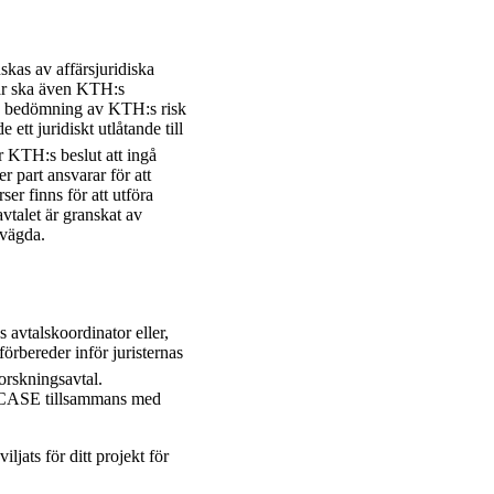
kas av affärsjuridiska
gar ska även KTH:s
 en bedömning av KTH:s risk
ett juridiskt utlåtande till
 KTH:s beslut att ingå
r part ansvarar för att
er finns för att utföra
avtalet är granskat av
vvägda.
 avtalskoordinator eller,
örbereder inför juristernas
orskningsavtal.
n CASE tillsammans med
iljats för ditt projekt för