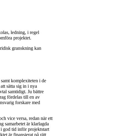
las, ledning, i regel
omföra projektet.
uridisk granskning kan
 samt komplexiteten i de
tt sätta sig in i nya
al samtidigt. Ju bättre
g fördelas till en av
 ansvarig forskare med
och vice versa, redan när ett
ng samarbetet är klarlagda
i god tid inför projektstart
ktet är finansierat på rätt