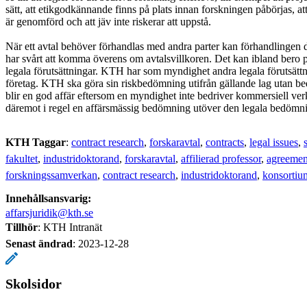
sätt, att etikgodkännande finns på plats innan forskningen påbörjas, 
är genomförd och att jäv inte riskerar att uppstå.
När ett avtal behöver förhandlas med andra parter kan förhandlingen d
har svårt att komma överens om avtalsvillkoren. Det kan ibland bero på
legala förutsättningar. KTH har som myndighet andra legala förutsättn
företag. KTH ska göra sin riskbedömning utifrån gällande lag utan 
blir en god affär eftersom en myndighet inte bedriver kommersiell ver
däremot i regel en affärsmässig bedömning utöver den legala bedömn
KTH Taggar
:
contract research
forskaravtal
contracts
legal issues
fakultet
industridoktorand
forskaravtal
affilierad professor
agreemen
forskningssamverkan
contract research
industridoktorand
konsortiu
Innehållsansvarig:
affarsjuridik@kth.se
Tillhör
: KTH Intranät
Senast ändrad
:
2023-12-28
Skolsidor