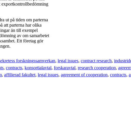
att exportkontrollbedömning
ra ut på tiden om parterna
 att parterna har olika
ingar än till exempel
bedömning av om samarbetet
ksamhet. Ett företag gör
ingen.
sekretess forskningssamverkan
legal issues
contract research
industri
ts
contracts
konsortialavtal
forskaravtal
research cooperation
agreem
m
affilierad fakultet
legal issues
agreement of cooperation
contracts
a