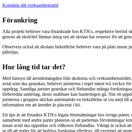
Kontakta ditt verksamhetsstöd
Förankring
Alla projekt behöver vara förankrade hos KTH:s, respektive berörd sko
genom att skolchef lämnar intyg om att skolan har resurser för att gen
Observera också att skolans bekräftelse behöver vara på plats innan j
påbörjas.
Hur lång tid tar det?
Med hänsyn till ärendemängden från skolorna och verksamhetsstödet,
avtal som ska granskas, behöver juristerna i regel minst två veckor för a
uppdrag. Samtliga jurister granskar och förhandlar många forskningsavt
förberedda underlag, desto snabbare kan hanteringen gå. När ett uppdra
juristerna i gruppen skickas automatiskt en bekräftelse ut via mejl till
information om att ärendet är placerat i kö.
Ett tips är att förankra KTH:s legala förutsättningar hos övriga parter, 
samarbete med andra parter planeras så att parternas förväntningar kri
innan avtal ska upprättas och villkoren förhandlas. Viktigt är också att 
se till att regler för att bedriva forskning efterlevs, till exempel att proje