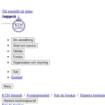
Till innehåll på sidan
Logga in
Intranät
Din anställning
Stöd och service
Utbilda
Forska
Organisation och styrning
Sök
English
Meny
KTH Intranät
Forskningsstöd
När du forskar
Hantera forsknin
Hantera forskningsavtal