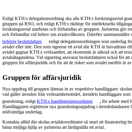
Enligt KTH:s delegationsordning ska alla KTH:s forskningsavtal grans
gruppen på RSO, och enligt KTH:s riktlinje för intellektuella tillgån
forskningsavtal utarbetas och förhandlas av gruppen. Juristerna gör
och förhandlar vid behov om avtalsvillkoren. Därefter sammanställer de 
behörig beslutsfattare
enligt delegationsordningen som underlag för
avtalet eller inte. Den som signerar ett avtal där KTH är huvudman elle
avtalet gagnar KTH:s verksamhet, att ekonomin är säkrad och att resurs
avtalsåtagandena. Vid signering ansvarar beslutsfattaren också för att 
gruppen för affärsjuridik och för att de risker som avtalet medför är a
Gruppen för affärsjuridik
Nya uppdrag till gruppen lämnas in av respektive handläggare: skolans
vad gäller ärenden från verksamhetsstödet, ärendets handläggare som f
granskning, enligt
KTH:s handläggningsordning
,
för arbete med f
Handläggaren registrerar nya granskningsuppdrag i ärendedatabase
nödvändiga underlag.
Kontakta alltid din skolas avtalskoordinator så snart att finansiering bev
bästa möjliga hjälp av juristerna att färdigställa ett avtal.