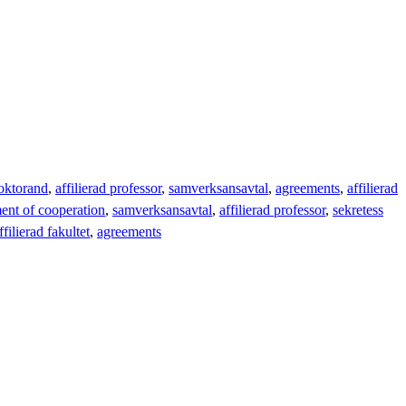
doktorand
affilierad professor
samverksansavtal
agreements
affilierad
ent of cooperation
samverksansavtal
affilierad professor
sekretess
ffilierad fakultet
agreements