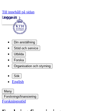
Till innehåll på sidan
Logga in
Intranät
Din anställning
Stöd och service
Utbilda
Forska
Organisation och styrning
Sök
English
Meny
Forskningsfinansiering
Forskningsstöd