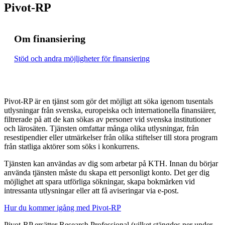
Pivot-RP
Om finansiering
Stöd och andra möjligheter för finansiering
Pivot-RP är en tjänst som gör det möjligt att söka igenom tusentals
utlysningar från svenska, europeiska och internationella finansiärer,
filtrerade på att de kan sökas av personer vid svenska institutioner
och lärosäten. Tjänsten omfattar många olika utlysningar, från
resestipendier eller utmärkelser från olika stiftelser till stora program
från statliga aktörer som söks i konkurrens.
Tjänsten kan användas av dig som arbetar på KTH. Innan du börjar
använda tjänsten måste du skapa ett personligt konto. Det ger dig
möjlighet att spara utförliga sökningar, skapa bokmärken vid
intressanta utlysningar eller att få aviseringar via e-post.
Hur du kommer igång med Pivot-RP
Pivot-RP ersätter Research Professional (vilket stängdes ner under