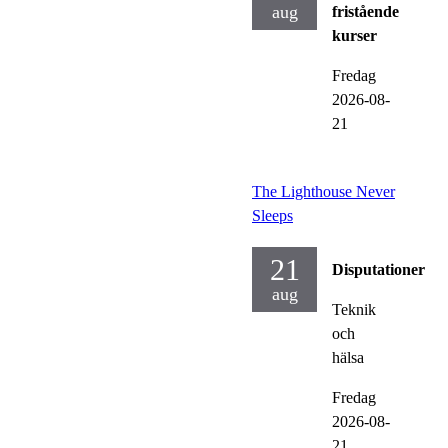
aug
fristående
kurser
Fredag
2026-08-
21
The Lighthouse Never
Sleeps
21
Disputationer
aug
Teknik
och
hälsa
Fredag
2026-08-
21,