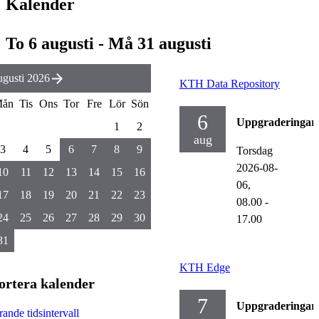
Kalender
To 6 augusti - Må 31 augusti
gusti 2026
KTH Data Repository
ån
Tis
Ons
Tor
Fre
Lör
Sön
6
Uppgraderingar
1
2
aug
3
4
5
6
7
8
9
Torsdag
2026-08-
10
11
12
13
14
15
16
06,
17
18
19
20
21
22
23
08.00
-
24
25
26
27
28
29
30
17.00
31
KTH Edge
ortera kalender
7
Uppgraderingar
ande tidsintervall