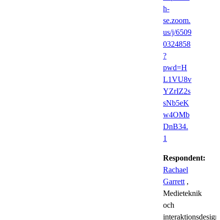
h-
se.zoom.
us/j/6509
0324858
?
pwd=H
L1VU8v
YZrIZ2s
sNb5eK
w4OMb
DnB34.
1
Respondent:
Rachael
Garrett
,
Medieteknik
och
interaktionsdesign