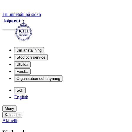
Till innehåll på sidan
Logga in
Intranät
Din anställning
Stöd och service
Utbilda
Forska
Organisation och styrning
Sök
English
Meny
Kalender
Aktuellt