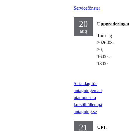
Servicefönster
20
Uppgraderingar
aug
Torsdag
2026-08-
20,
16.00
-
18.00
Sista dag för
antagningen att
utannonsera
kurstillfällen på
antagning.se
21
UPL-