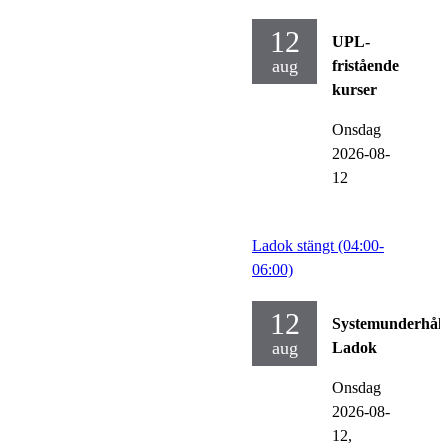
12
UPL-
aug
fristående
kurser
Onsdag
2026-08-
12
Ladok stängt (04:00-
06:00)
12
Systemunderhåll
aug
Ladok
Onsdag
2026-08-
12,