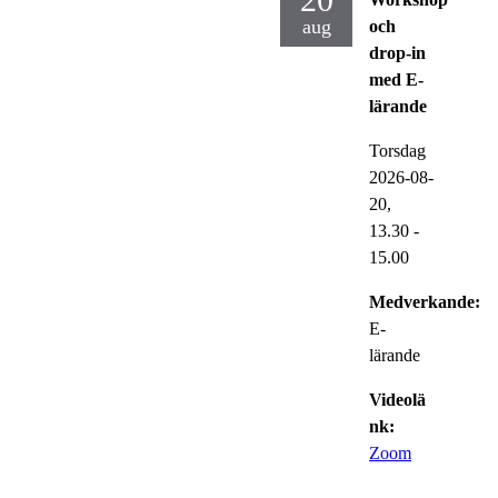
aug
och
drop-in
med E-
lärande
Torsdag
2026-08-
20,
13.30
-
15.00
Medverkande:
E-
lärande
Videolä
nk:
Zoom