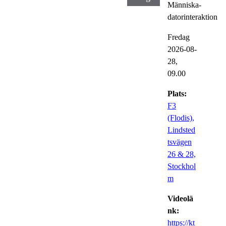
Människa-
datorinteraktion
Fredag
2026-08-
28,
09.00
Plats:
F3
(Flodis),
Lindsted
tsvägen
26 & 28,
Stockhol
m
Videolä
nk:
https://kt