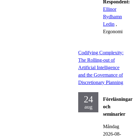
Respondent:
Ellinor
Rydhamn
Ledin
,
Ergonomi
Codifying Complexity:
The Rolling-out of
Artificial Intelligence
and the Governance of
Discretionary Planning
24
Föreläsningar
aug
och
seminarier
Måndag
2026-08-