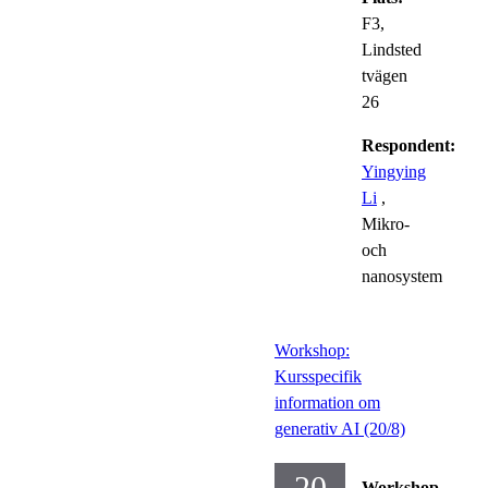
F3,
Lindsted
tvägen
26
Respondent:
Yingying
Li
,
Mikro-
och
nanosystem
Workshop:
Kursspecifik
information om
generativ AI (20/8)
20
Workshop