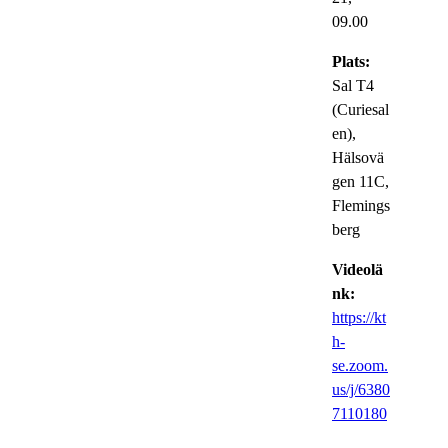
09.00
Plats:
Sal T4
(Curiesal
en),
Hälsovä
gen 11C,
Flemings
berg
Videolä
nk:
https://kt
h-
se.zoom.
us/j/6380
7110180