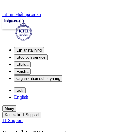
Till innehåll på sidan
Logga in
Intranät
Din anställning
Stöd och service
Utbilda
Forska
Organisation och styrning
Sök
English
Meny
Kontakta IT-Support
IT-Support