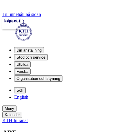
Till innehåll på sidan
Logga in
Intranät
Din anställning
Stöd och service
Utbilda
Forska
Organisation och styrning
Sök
English
Meny
Kalender
KTH Intranät