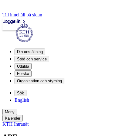
Till innehåll på sidan
Logga in
Intranät
Din anställning
Stöd och service
Utbilda
Forska
Organisation och styrning
Sök
English
Meny
Kalender
KTH Intranät