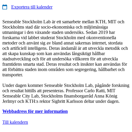
Exportera till kalender
Senseable Stockholm Lab är ett samarbete mellan KTH, MIT och
Stockholms stad där socio-ekonomiska och miljömässiga
utmaningar i den växande staden undersöks. Sedan 2019 har
forskarna vid labbet studerat Stockholm med okonventionella
metoder och använt sig av bland annat sakernas internet, stordata
och artificiell intelligens. Deras ändamål är att utveckla metodik och
att skapa kunskap som kan användas långsiktigt hållbar
stadsutveckling och för att undersöka villkoren för att utveckla
framtidens smarta stad. Deras resultat och insikter kan användas för
att förbättra staden inom områden som segregering, hållbarhet och
transporter.
Under dagen kommer Senseable Stockholm Lab, pågånde forskning
och resultat hittills att presenteras. Professor Carlo Ratti, MIT
Senseable City Lab, Stockholms finansborgarråd Anna König
Jerlmyr och KTH:s rektor Sigbritt Karlsson deltar under dagen.
Webbadress för mer information
Till kalendern