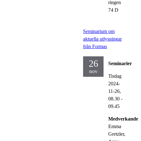
ringen
74 D
Seminarium om
aktuella utlysningar
från Formas
26
Seminarier
nov
Tisdag
2024-
11-26,
08.30
-
09.45
Medverkande:
Emma
Gretzler,