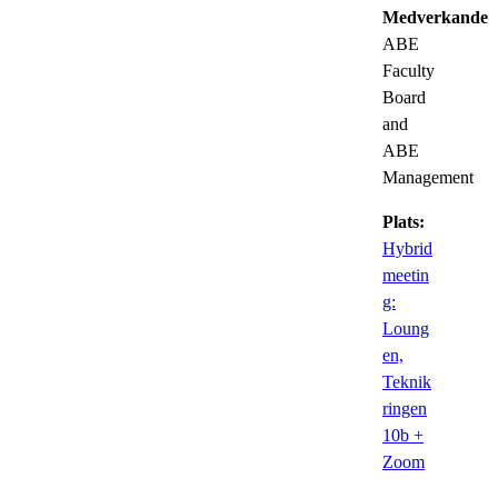
Medverkande:
ABE
Faculty
Board
and
ABE
Management
Plats:
Hybrid
meetin
g:
Loung
en,
Teknik
ringen
10b +
Zoom