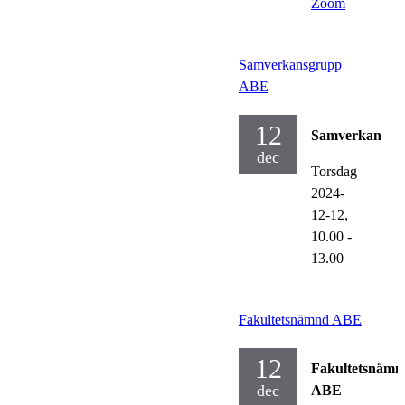
Zoom
Samverkansgrupp
ABE
12
Samverkan
dec
Torsdag
2024-
12-12,
10.00
-
13.00
Fakultetsnämnd ABE
12
Fakultetsnämn
dec
ABE