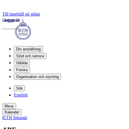
Till innehåll på sidan
Logga in
Intranät
Din anställning
Stöd och service
Utbilda
Forska
Organisation och styrning
Sök
English
Meny
Kalender
KTH Intranät