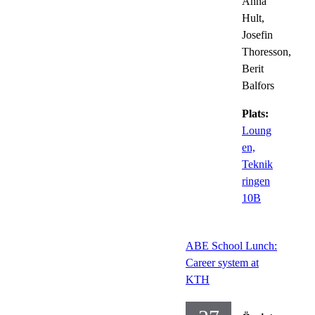
Anna
Hult,
Josefin
Thoresson,
Berit
Balfors
Plats:
Loung
en,
Teknik
ringen
10B
ABE School Lunch:
Career system at
KTH