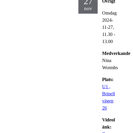
27
Övrigt
nov
Onsdag
2024-
11-27,
11.30
-
13.00
Medverkande:
Nina
Wormbs
Plats:
U1 ,
Brinell
vägen
26
Videol
änk: