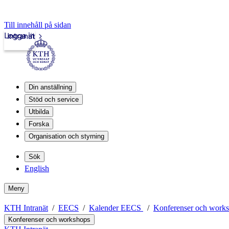
Till innehåll på sidan
Logga in
Intranät
Din anställning
Stöd och service
Utbilda
Forska
Organisation och styrning
Sök
English
Meny
KTH Intranät
EECS
Kalender EECS
Konferenser och work
Konferenser och workshops