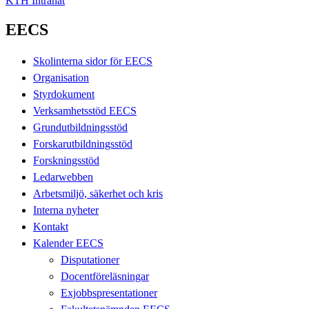
KTH Intranät
EECS
Skolinterna sidor för EECS
Organisation
Styrdokument
Verksamhetsstöd EECS
Grundutbildningsstöd
Forskarutbildningsstöd
Forskningsstöd
Ledarwebben
Arbetsmiljö, säkerhet och kris
Interna nyheter
Kontakt
Kalender EECS
Disputationer
Docentföreläsningar
Exjobbspresentationer