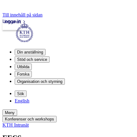
Till innehåll på sidan
Logga in
Intranät
Din anställning
Stöd och service
Utbilda
Forska
Organisation och styrning
Sök
English
Meny
Konferenser och workshops
KTH Intranät