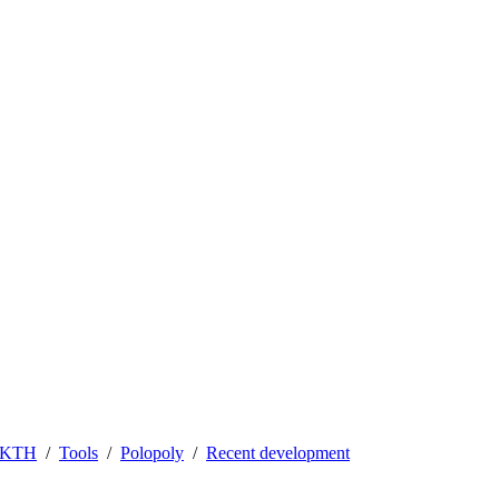
t KTH
Tools
Polopoly
Recent development