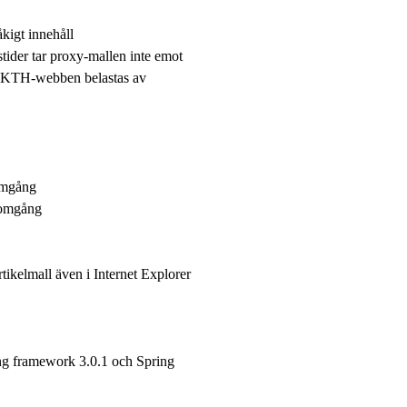
åkigt innehåll
stider tar proxy-mallen inte emot
ela KTH-webben belastas av
omgång
somgång
rtikelmall även i Internet Explorer
g framework 3.0.1 och Spring