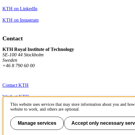
KTH on LinkedIn
KTH on Instagram
Contact
KTH Royal Institute of Technology
SE-100 44 Stockholm
Sweden
+46 8 790 60 00
Contact KTH
Work at KTH
This website uses services that may store information about you and how 
Press and media
website to work, and others are optional.
About KTH website
Manage services
Accept only necessary serv
To page top