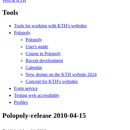
Web at KTH
Tools
Tools for working with KTH's websites
Polopoly
Polopoly
User's guide
Course in Polopoly
Recent development
Calendar
New design on the KTH website 2024
Concept for KTH's websites
Form service
Testing web accessibility
Profiles
Polopoly-release 2010-04-15