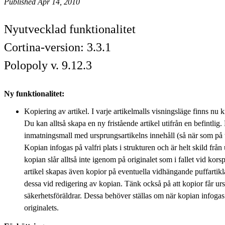
Published Apr 14, 2010
Nyutvecklad funktionalitet
Cortina-version: 3.3.1
Polopoly v. 9.12.3
Ny funktionalitet:
Kopiering av artikel. I varje artikelmalls visningsläge finns nu
Du kan alltså skapa en ny fristående artikel utifrån en befintl
inmatningsmall med ursprungsartikelns innehåll (så när som på t
Kopian infogas på valfri plats i strukturen och är helt skild frå
kopian slår alltså inte igenom på originalet som i fallet vid kor
artikel skapas även kopior på eventuella vidhängande puffartikl
dessa vid redigering av kopian. Tänk också på att kopior får ur
säkerhetsföräldrar. Dessa behöver ställas om när kopian infoga
originalets.