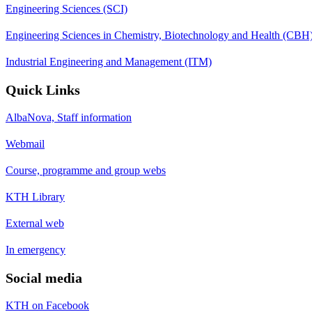
Engineering Sciences (SCI)
Engineering Sciences in Chemistry, Biotechnology and Health (CBH
Industrial Engineering and Management (ITM)
Quick Links
AlbaNova, Staff information
Webmail
Course, programme and group webs
KTH Library
External web
In emergency
Social media
KTH on Facebook