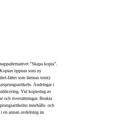
 knappalternativet ”Skapa kopia”.
ig. Kopian öppnas som ny
itel-fältet som lämnas tomt).
n ursprungsartikeln. Ändringar i
spublicering. Vid kopiering av
ar och översättningar. Beakta
sprungsartikelns innehålls- och
s i en annan avdelning än