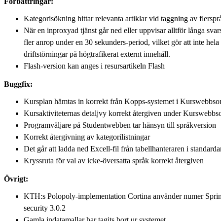
Förbättringar:
Kategorisökning hittar relevanta artiklar vid taggning av flerspr
När en inproxyad tjänst går ned eller uppvisar alltför långa svar
fler anrop under en 30 sekunders-period, vilket gör att inte h
driftstörningar på högtrafikerat externt innehåll.
Flash-version kan anges i resursartikeln Flash
Buggfix:
Kursplan hämtas in korrekt från Kopps-systemet i Kurswebbs
Kursaktiviteternas detaljvy korrekt återgiven under Kurswebb
Programväljare på Studentwebben tar hänsyn till språkversion
Korrekt återgivning av kategorilistningar
Det går att ladda ned Excell-fil från tabellhanteraren i standarda
Kryssruta för val av icke-översatta språk korrekt återgiven
Övrigt:
KTH:s Polopoly-implementation Cortina använder numer Sprin
security 3.0.2
Gamla indatamallar har tagits bort ur systemet