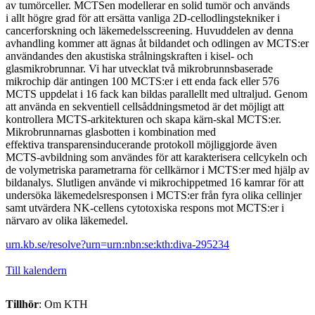
av tumörceller. MCTSen modellerar en solid tumör och används
i allt högre grad för att ersätta vanliga 2D-cellodlingstekniker i
cancerforskning och läkemedelsscreening. Huvuddelen av denna
avhandling kommer att ägnas åt bildandet och odlingen av MCTS:er
användandes den akustiska strålningskraften i kisel- och
glasmikrobrunnar. Vi har utvecklat två mikrobrunnsbaserade
mikrochip där antingen 100 MCTS:er i ett enda fack eller 576
MCTS uppdelat i 16 fack kan bildas parallellt med ultraljud. Genom
att använda en sekventiell cellsåddningsmetod är det möjligt att
kontrollera MCTS-arkitekturen och skapa kärn-skal MCTS:er.
Mikrobrunnarnas glasbotten i kombination med
effektiva transparensinducerande protokoll möjliggjorde även
MCTS-avbildning som användes för att karakterisera cellcykeln och
de volymetriska parametrarna för cellkärnor i MCTS:er med hjälp av
bildanalys. Slutligen använde vi mikrochippetmed 16 kamrar för att
undersöka läkemedelsresponsen i MCTS:er från fyra olika cellinjer
samt utvärdera NK-cellens cytotoxiska respons mot MCTS:er i
närvaro av olika läkemedel.
urn.kb.se/resolve?urn=urn:nbn:se:kth:diva-295234
Till kalendern
Tillhör
: Om KTH