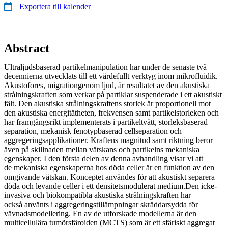
Exportera till kalender
Abstract
Ultraljudsbaserad partikelmanipulation har under de senaste två
decennierna utvecklats till ett värdefullt verktyg inom mikrofluidik.
Akustofores, migrationgenom ljud, är resultatet av den akustiska
strålningskraften som verkar på partiklar suspenderade i ett akustiskt
fält. Den akustiska strålningskraftens storlek är proportionell mot
den akustiska energitätheten, frekvensen samt partikelstorleken och
har framgångsrikt implementerats i partikeltvätt, storleksbaserad
separation, mekanisk fenotypbaserad cellseparation och
aggregeringsapplikationer. Kraftens magnitud samt riktning beror
även på skillnaden mellan vätskans och partikelns mekaniska
egenskaper. I den första delen av denna avhandling visar vi att
de mekaniska egenskaperna hos döda celler är en funktion av den
omgivande vätskan. Konceptet användes för att akustiskt separera
döda och levande celler i ett densitetsmodulerat medium.Den icke-
invasiva och biokompatibla akustiska strålningskraften har
också använts i aggregeringstillämpningar skräddarsydda för
vävnadsmodellering. En av de utforskade modellerna är den
multicellulära tumörsfäroiden (MCTS) som är ett sfäriskt aggregat