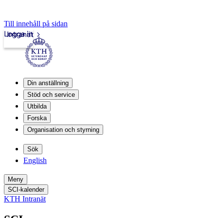
Till innehåll på sidan
Logga in
Intranät
Din anställning
Stöd och service
Utbilda
Forska
Organisation och styrning
Sök
English
Meny
SCI-kalender
KTH Intranät